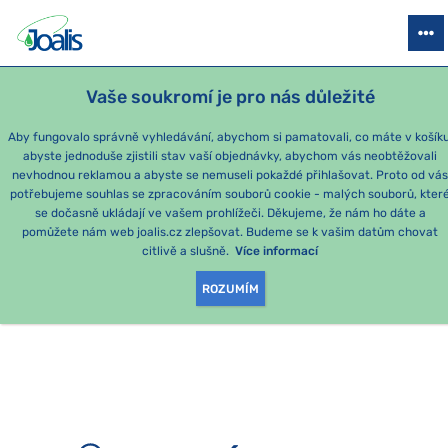
PRODUKTY
PODLE OBTÍŽÍ
SEZÓNNÍ BALÍČKY
PRO DĚTI
PO
Vaše soukromí je pro nás důležité
Aby fungovalo správně vyhledávání, abychom si pamatovali, co máte v košíku
abyste jednoduše zjistili stav vaší objednávky, abychom vás neobtěžovali
nevhodnou reklamou a abyste se nemuseli pokaždé přihlašovat. Proto od vá
potřebujeme souhlas se zpracováním souborů cookie - malých souborů, kter
se dočasně ukládají ve vašem prohlížeči. Děkujeme, že nám ho dáte a
OMLOUVÁME SE, ALE
pomůžete nám web joalis.cz zlepšovat. Budeme se k vašim datům chovat
citlivě a slušně.
Více informací
TATO STRÁNKA
ROZUMÍM
NEEXISTUJE.