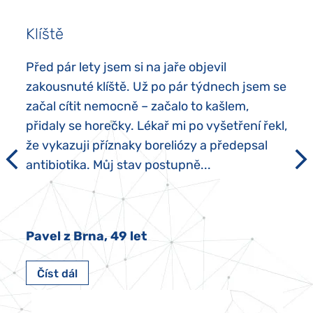
Klíště
Před pár lety jsem si na jaře objevil
zakousnuté klíště. Už po pár týdnech jsem se
začal cítit nemocně – začalo to kašlem,
přidaly se horečky. Lékař mi po vyšetření řekl,
že vykazuji příznaky boreliózy a předepsal
antibiotika. Můj stav postupně...
Pavel z Brna, 49 let
Číst dál