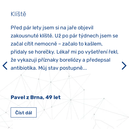
Klíště
Před pár lety jsem si na jaře objevil
zakousnuté klíště. Už po pár týdnech jsem se
začal cítit nemocně – začalo to kašlem,
přidaly se horečky. Lékař mi po vyšetření řekl,
že vykazuji příznaky boreliózy a předepsal
antibiotika. Můj stav postupně...
Pavel z Brna, 49 let
Číst dál