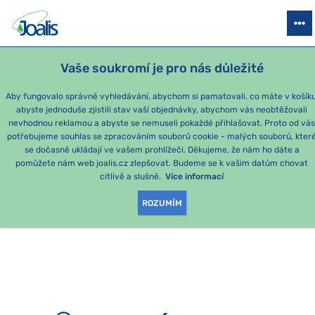
PRODUKTY
PODLE OBTÍŽÍ
SEZÓNNÍ BALÍČKY
PRO DĚTI
PO
Vaše soukromí je pro nás důležité
Aby fungovalo správně vyhledávání, abychom si pamatovali, co máte v košíku
abyste jednoduše zjistili stav vaší objednávky, abychom vás neobtěžovali
nevhodnou reklamou a abyste se nemuseli pokaždé přihlašovat. Proto od vá
potřebujeme souhlas se zpracováním souborů cookie - malých souborů, kter
se dočasně ukládají ve vašem prohlížeči. Děkujeme, že nám ho dáte a
OMLOUVÁME SE, ALE
pomůžete nám web joalis.cz zlepšovat. Budeme se k vašim datům chovat
citlivě a slušně.
Více informací
TATO STRÁNKA
ROZUMÍM
NEEXISTUJE.