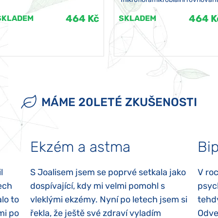
464 Kč
464 K
SKLADEM
SKLADEM
MÁME 20LETÉ ZKUŠENOSTI
Ekzém a astma
Bip
l
S Joalisem jsem se poprvé setkala jako
V ro
ech
dospívající, kdy mi velmi pomohl s
psyc
lo to
vleklými ekzémy. Nyní po letech jsem si
tehd
mi po
řekla, že ještě své zdraví vyladím
Odvez