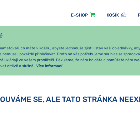
E-SHOP
KOŠÍK
é
ÓNNÍ BALÍČKY
PRO DĚTI
PODLE KATEGORIE
matovali, co máte v košíku, abyste jednoduše zjistili stav vaší objednávky, a
e nemuseli pokaždé přihlašovat. Proto od vás potřebujeme souhlas se zpracov
ně ukládají ve vašem prohlížeči. Děkujeme, že nám ho dáte a pomůžete nám we
at citlivě a slušně.
Více informací
OUVÁME SE, ALE TATO STRÁNKA NEEX