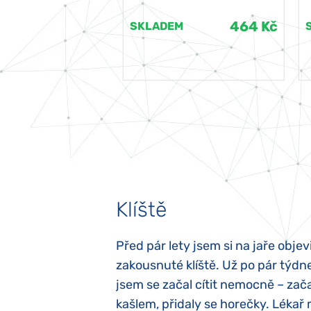
464 Kč
464 Kč
EM
SKLADEM
Klíště
elých třech letech
Před pár lety jsem si na jaře objevi
atypický autismus.
zakousnuté klíště. Už po pár týdn
evily hned po
jsem se začal cítit nemocně – zača
ěla sací reflex,
kašlem, přidaly se horečky. Lékař 