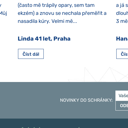
y
(často mě trápily opary, sem tam
a já 
 Můj
ekzém) a znovu se nechala přeměřit a
dlouh
nasadila kúry. Velmi mě...
3 měs
Linda 41 let, Praha
Han
Číst dál
Čís
NOVINKY DO SCHRÁNKY
:
OD