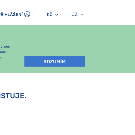
Kč
CZ
PŘIHLÁŠENÍ
bychom
áním
b
ROZUMÍM
ISTUJE.