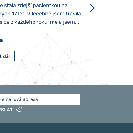
se stala zdejší pacientkou na
který je u „normál
ých 17 let. V léčebně jsem trávila
Po půl roce života
íce z každého roku, měla jsem...
krmit odstříkaným
a
Pavlína Pešato
t dál
Číst dál
ESLAT