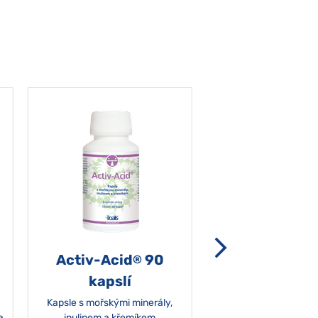
Activ-Acid
90
Non-grata 5
®
kapslí
Kapsle s mořskými minerály,
a
inulinem a křemíkem