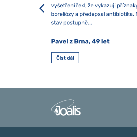
h dětí“ vrozený.
vyšetření řekl, že vykazuji příznak
y jsme ji museli
boreliózy a předepsal antibiotika.
stav postupně...
 Nový Jičín
Pavel z Brna, 49 let
Číst dál