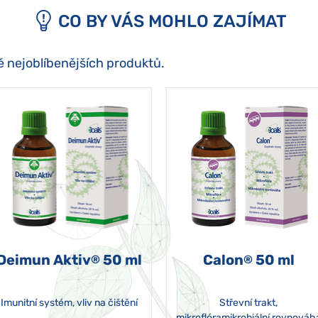
CO BY VÁS MOHLO ZAJÍMAT
ě nejoblíbenějších produktů.
Deimun Aktiv
50 ml
Calon
50 ml
®
®
Imunitní systém, vliv na čištění
Střevní trakt,
mikroflóramikrobiální rovnováh