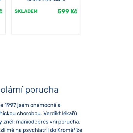
č
599 Kč
SKLADEM
SKLADEM
olární porucha
Autismus
ce 1997 jsem onemocněla
Mojí dcerce byl v
hickou chorobou. Verdikt lékařů
diagnostikován tz
y zněl: maniodepresivní porucha.
První příznaky se
li mě na psychiatrii do Kroměříže
narození, Rozálka 