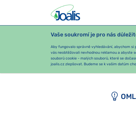
Vaše soukromí je pro nás důležit
PRODUKTY
PODLE OBTÍŽÍ
SEZ
Aby fungovalo správně vyhledávání, abychom si pa
vás neobtěžovali nevhodnou reklamou a abyste s
souborů cookie - malých souborů, které se dočas
joalis.cz zlepšovat. Budeme se k vašim datům chov
OML