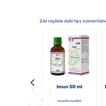
Zde najdete další tipy momentáln
-grata 50 ml
Imun 50 ml
Imunitní systém