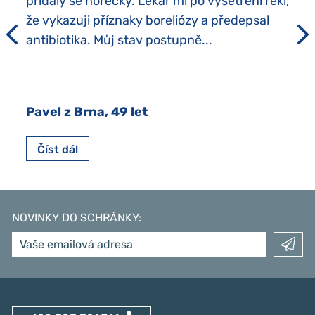
přidaly se horečky. Lékař mi po vyšetření řekl,
že vykazuji příznaky boreliózy a předepsal
antibiotika. Můj stav postupně...
Pavel z Brna, 49 let
Číst dál
NOVINKY DO SCHRÁNKY
: