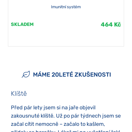
Imunitní systém
464 Kč
SKLADEM
MÁME 20LETÉ ZKUŠENOSTI
Klíště
Před pár lety jsem si na jaře objevil
zakousnuté klíště. Už po pár týdnech jsem se
začal cítit nemocně – začalo to kašlem,