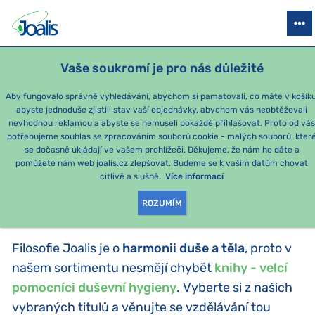
PRODUKTY
PODLE OBTÍŽÍ
SEZÓNNÍ BALÍČKY
PRO DĚTI
PO
Vaše soukromí je pro nás důležité
Aby fungovalo správně vyhledávání, abychom si pamatovali, co máte v košíku
abyste jednoduše zjistili stav vaší objednávky, abychom vás neobtěžovali
Momentálně nejoblíbenější produkty
nevhodnou reklamou a abyste se nemuseli pokaždé přihlašovat. Proto od vá
potřebujeme souhlas se zpracováním souborů cookie - malých souborů, kter
se dočasně ukládají ve vašem prohlížeči. Děkujeme, že nám ho dáte a
PRODUKTY PODLE
pomůžete nám web joalis.cz zlepšovat. Budeme se k vašim datům chovat
citlivě a slušně.
Více informací
KATEGORIE
:
KNIHY
ROZUMÍM
Filosofie Joalis je o
harmonii duše a těla
, proto v
našem sortimentu nesmějí chybět
knihy - velcí
pomocníci duševní hygieny
. Vyberte si z našich
vybraných titulů a věnujte se vzdělávání tou