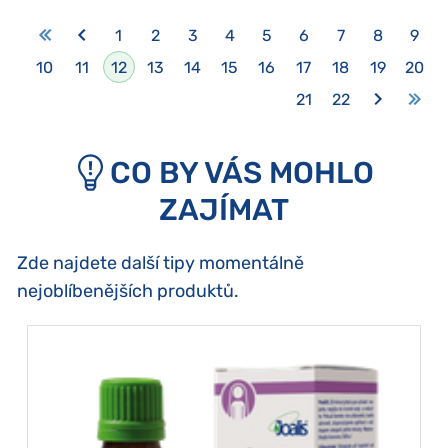
1
2
3
4
5
6
7
8
9
10
11
12
13
14
15
16
17
18
19
20
21
22
CO BY VÁS MOHLO
ZAJÍMAT
Zde najdete další tipy momentálně
nejoblíbenějších produktů.