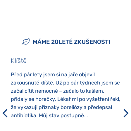
MÁME 20LETÉ ZKUŠENOSTI
Klíště
Před pár lety jsem si na jaře objevil
zakousnuté klíště. Už po pár týdnech jsem se
začal cítit nemocně – začalo to kašlem,
přidaly se horečky. Lékař mi po vyšetření řekl,
že vykazuji příznaky boreliózy a předepsal
antibiotika. Můj stav postupně...