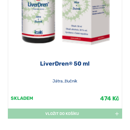
LiverDren
50 ml
®
Játra, žlučník
474 Kč
SKLADEM
VLOŽIT DO KOŠÍKU