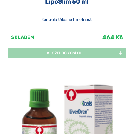
LipoSlim 50 ml
Kontrola tělesné hmotnosti
464 Kč
SKLADEM
VLOŽIT DO KOŠÍKU