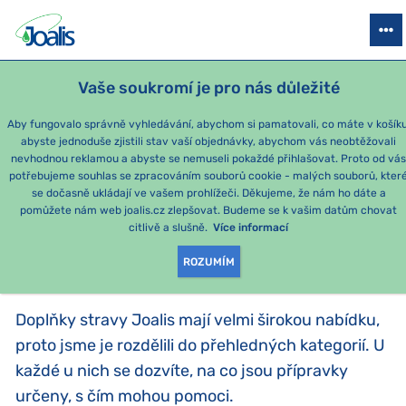
PRODUKTY
PODLE OBTÍŽÍ
SEZÓNNÍ BALÍČKY
PRO DĚTI
PO
Vaše soukromí je pro nás důležité
Aby fungovalo správně vyhledávání, abychom si pamatovali, co máte v košíku
abyste jednoduše zjistili stav vaší objednávky, abychom vás neobtěžovali
Momentálně nejoblíbenější produkty
nevhodnou reklamou a abyste se nemuseli pokaždé přihlašovat. Proto od vá
potřebujeme souhlas se zpracováním souborů cookie - malých souborů, kter
se dočasně ukládají ve vašem prohlížeči. Děkujeme, že nám ho dáte a
PRODUKTY PODLE
pomůžete nám web joalis.cz zlepšovat. Budeme se k vašim datům chovat
citlivě a slušně.
Více informací
KATEGORIE
:
PODLE KATEGORIE
ROZUMÍM
Doplňky stravy Joalis mají velmi širokou nabídku,
proto jsme je rozdělili do přehledných kategorií. U
každé u nich se dozvíte, na co jsou přípravky
určeny, s čím mohou pomoci.