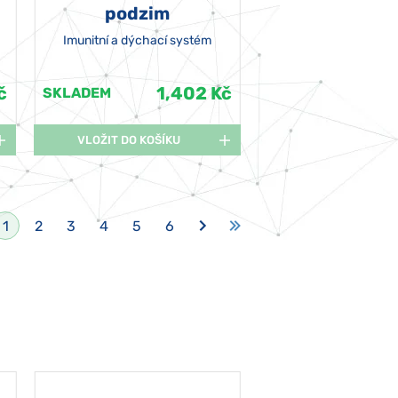
podzim
Imunitní a dýchací systém
č
1,402 Kč
SKLADEM
VLOŽIT DO KOŠÍKU
1
2
3
4
5
6