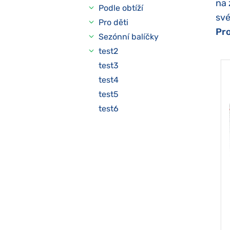
na 
Podle obtíží
své
Pro děti
Pro
Sezónní balíčky
test2
test3
test4
test5
test6