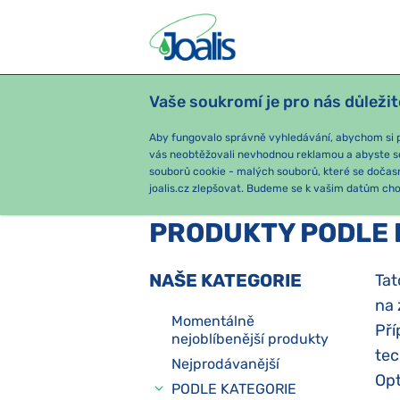
Vaše soukromí je pro nás důležit
PRODUKTY
PODLE OBTÍŽÍ
SEZ
Aby fungovalo správně vyhledávání, abychom si pa
vás neobtěžovali nevhodnou reklamou a abyste s
souborů cookie - malých souborů, které se dočas
joalis.cz zlepšovat. Budeme se k vašim datům chov
PRODUKTY PODLE 
NAŠE KATEGORIE
Tat
na 
Momentálně
Pří
nejoblíbenější produkty
tec
Nejprodávanější
Opt
PODLE KATEGORIE