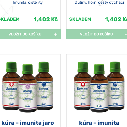
Imunita, čisté rty
Dutiny, horní cesty dýchací
1,402 Kč
1,402 K
SKLADEM
SKLADEM
VLOŽIT DO KOŠÍKU
VLOŽIT DO KOŠÍKU
kúra – imunita jaro
kúra – imunita