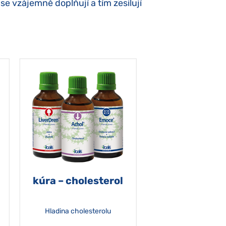
 vzájemně doplňují a tím zesilují
kúra – cholesterol
Hladina cholesterolu