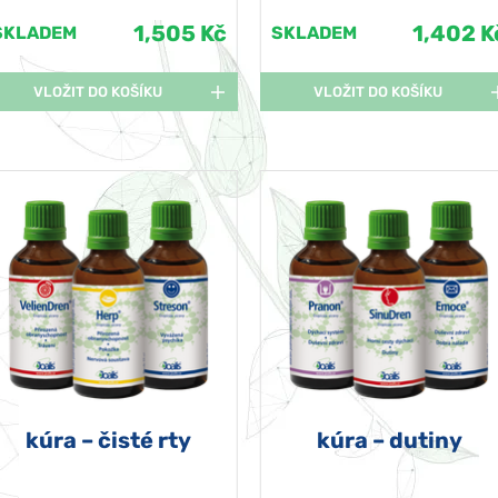
1,505 Kč
1,402 K
SKLADEM
SKLADEM
VLOŽIT DO KOŠÍKU
VLOŽIT DO KOŠÍKU
kúra – čisté rty
kúra – dutiny