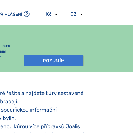
Kč
CZ
PŘIHLÁŠENÍ
bychom
áním
b
ROZUMÍM
eré řešíte a najdete kúry sestavené
bracejí.
specifickou informační
 bylin.
nou kúrou více přípravků Joalis