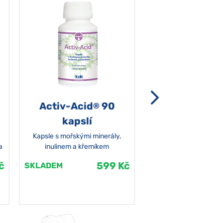
Activ-Acid
90
Non-grata 5
®
kapslí
Kapsle s mořskými minerály,
a
inulinem a křemíkem
č
599 Kč
SKLADEM
SKLADEM