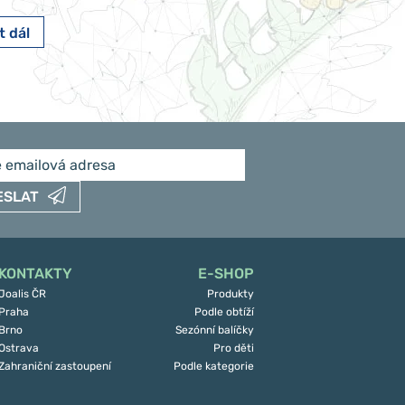
t dál
Číst dál
ESLAT
KONTAKTY
E-SHOP
Joalis ČR
Produkty
Praha
Podle obtíží
Brno
Sezónní balíčky
Ostrava
Pro děti
Zahraniční zastoupení
Podle kategorie