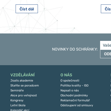
Číst dál
Čís
NOVINKY DO SCHRÁNKY
:
OD
VZDĚLÁVÁNÍ
O NÁS
Joalis akademie
O společnosti
Staňte se poradcem
Politika kvality - ISO
Semináře
Napsali o nás
Akce pro veřejnost
Obchodní podmínky
Kongresy
Reklamační formulář
Letní škola
Odstoupení od smlouvy
Kalendář akcí