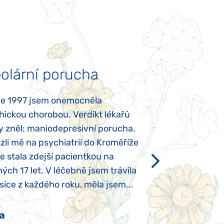
olární porucha
Autismus
ce 1997 jsem onemocněla
Mojí dcerce byl v
hickou chorobou. Verdikt lékařů
diagnostikován tz
y zněl: maniodepresivní porucha.
První příznaky se
li mě na psychiatrii do Kroměříže
narození, Rozálka 
se stala zdejší pacientkou na
který je u „normál
ých 17 let. V léčebně jsem trávila
Po půl roce života
íce z každého roku, měla jsem...
krmit odstříkaným
a
Pavlína Pešato