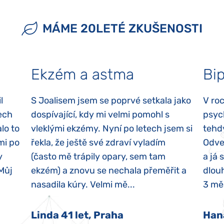
MÁME 20LETÉ ZKUŠENOSTI
Ekzém a astma
Bip
l
S Joalisem jsem se poprvé setkala jako
V ro
ech
dospívající, kdy mi velmi pomohl s
psyc
lo to
vleklými ekzémy. Nyní po letech jsem si
tehd
mi po
řekla, že ještě své zdraví vyladím
Odvez
y
(často mě trápily opary, sem tam
a já 
 Můj
ekzém) a znovu se nechala přeměřit a
dlouh
nasadila kúry. Velmi mě...
3 měs
Linda 41 let, Praha
Han