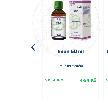
-grata 50 ml
Imun 50 ml
Imunitní systém
464 Kč
464 Kč
EM
SKLADEM