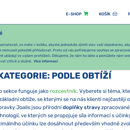
E-SHOP
KOŠÍK
é
ÓNNÍ BALÍČKY
PRO DĚTI
PODLE KATEGORIE
matovali, co máte v košíku, abyste jednoduše zjistili stav vaší objednávky, a
e nemuseli pokaždé přihlašovat. Proto od vás potřebujeme souhlas se zpracov
ně ukládají ve vašem prohlížeči. Děkujeme, že nám ho dáte a pomůžete nám we
at citlivě a slušně.
Více informací
KATEGORIE
:
PODLE OBTÍŽÍ
o sekce funguje jako
rozcestník
. Vyberete si téma, kt
základní obtíže, se kterými se na nás klienti nejčastěji o
pravky Joalis jsou přírodní
doplňky stravy
zpracované 
hnologií, ve kterých se propojuje síla informací s účinky
imálního účinku lze dosáhnout především vhodně zvole