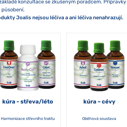
základě konzultace se zkušeným poradcem. Přípravky se
 působení.
dukty Joalis nejsou léčiva a ani léčiva nenahrazují.
kúra - střeva/léto
kúra – cévy
Harmonizace střevního traktu
Oběhová soustava