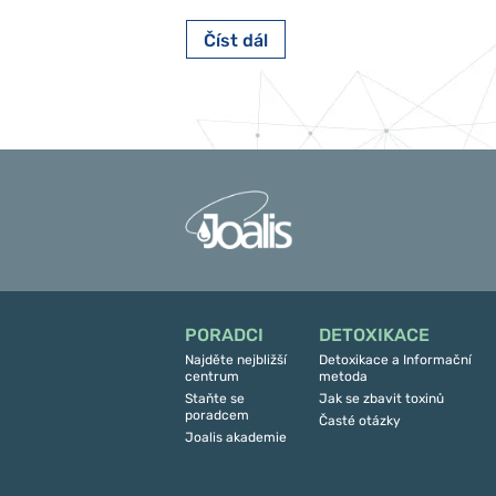
Číst dál
PORADCI
DETOXIKACE
Najděte nejbližší
Detoxikace a Informační
centrum
metoda
Staňte se
Jak se zbavit toxinů
poradcem
Časté otázky
Joalis akademie