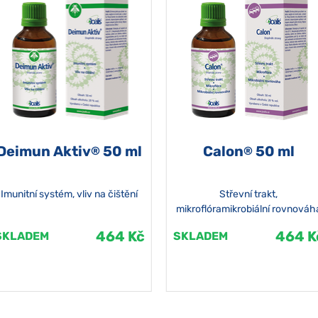
Deimun Aktiv
50 ml
Calon
50 ml
®
®
Imunitní systém, vliv na čištění
Střevní trakt,
mikroflóramikrobiální rovnováh
464 Kč
464 K
SKLADEM
SKLADEM