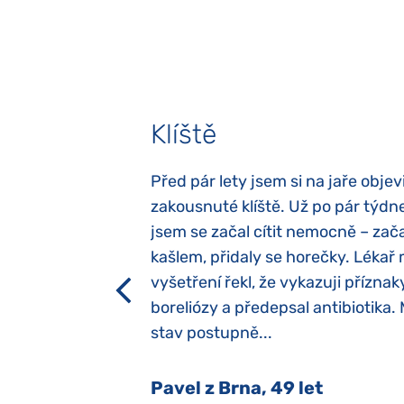
Klíště
elých třech letech
Před pár lety jsem si na jaře objevi
atypický autismus.
zakousnuté klíště. Už po pár týdn
evily hned po
jsem se začal cítit nemocně – zača
ěla sací reflex,
kašlem, přidaly se horečky. Lékař 
h dětí“ vrozený.
vyšetření řekl, že vykazuji příznak
y jsme ji museli
boreliózy a předepsal antibiotika.
stav postupně...
 Nový Jičín
Pavel z Brna, 49 let