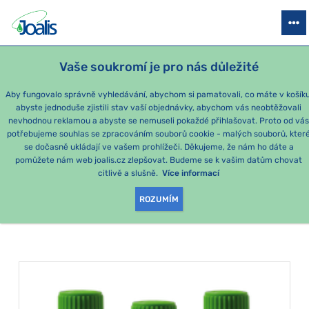
PRODUKTY
PODLE OBTÍŽÍ
SEZÓNNÍ BALÍČKY
PRO DĚTI
PO
Vaše soukromí je pro nás důležité
Aby fungovalo správně vyhledávání, abychom si pamatovali, co máte v košíku
abyste jednoduše zjistili stav vaší objednávky, abychom vás neobtěžovali
Momentálně nejoblíbenější produkty
nevhodnou reklamou a abyste se nemuseli pokaždé přihlašovat. Proto od vá
potřebujeme souhlas se zpracováním souborů cookie - malých souborů, kter
se dočasně ukládají ve vašem prohlížeči. Děkujeme, že nám ho dáte a
PRODUKTY PODLE
pomůžete nám web joalis.cz zlepšovat. Budeme se k vašim datům chovat
citlivě a slušně.
Více informací
KATEGORIE
:
DUTINY
ROZUMÍM