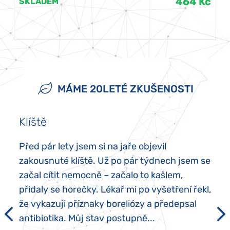
464 Kč
SKLADEM
MÁME 20LETÉ ZKUŠENOSTI
Klíště
Před pár lety jsem si na jaře objevil
zakousnuté klíště. Už po pár týdnech jsem se
začal cítit nemocně – začalo to kašlem,
přidaly se horečky. Lékař mi po vyšetření řekl,
že vykazuji příznaky boreliózy a předepsal
antibiotika. Můj stav postupně...