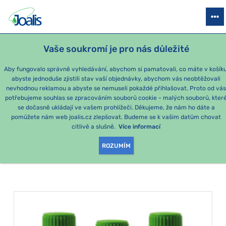
PRODUKTY
PODLE OBTÍŽÍ
SEZÓNNÍ BALÍČKY
PRO DĚTI
PO
Vaše soukromí je pro nás důležité
Aby fungovalo správně vyhledávání, abychom si pamatovali, co máte v košíku
abyste jednoduše zjistili stav vaší objednávky, abychom vás neobtěžovali
Momentálně nejoblíbenější produkty
nevhodnou reklamou a abyste se nemuseli pokaždé přihlašovat. Proto od vá
potřebujeme souhlas se zpracováním souborů cookie - malých souborů, kter
se dočasně ukládají ve vašem prohlížeči. Děkujeme, že nám ho dáte a
PRODUKTY PODLE
pomůžete nám web joalis.cz zlepšovat. Budeme se k vašim datům chovat
citlivě a slušně.
Více informací
KATEGORIE
:
GYNEKOLOGIE
ROZUMÍM