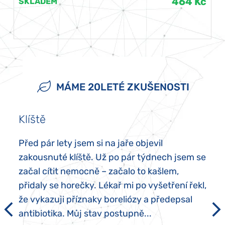
464 Kč
SKLADEM
MÁME 20LETÉ ZKUŠENOSTI
Klíště
Před pár lety jsem si na jaře objevil
zakousnuté klíště. Už po pár týdnech jsem se
začal cítit nemocně – začalo to kašlem,
přidaly se horečky. Lékař mi po vyšetření řekl,
že vykazuji příznaky boreliózy a předepsal
antibiotika. Můj stav postupně...