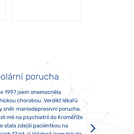
olární porucha
Autismus
ce 1997 jsem onemocněla
Mojí dcerce byl v
hickou chorobou. Verdikt lékařů
diagnostikován tz
y zněl: maniodepresivní porucha.
První příznaky se
li mě na psychiatrii do Kroměříže
narození, Rozálka 
se stala zdejší pacientkou na
který je u „normál