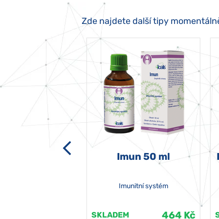
Zde najdete další tipy momentáln
-grata 50 ml
Imun 50 ml
Imunitní systém
464 Kč
464 Kč
EM
SKLADEM