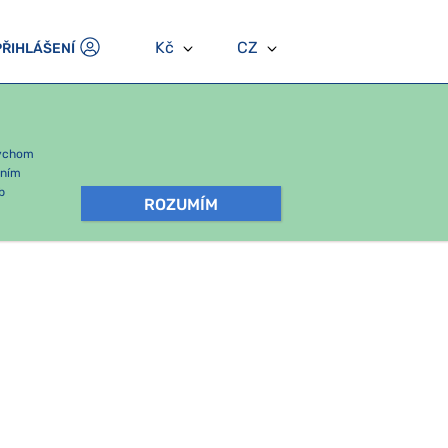
Kč
CZ
PŘIHLÁŠENÍ
bychom
áním
b
ROZUMÍM