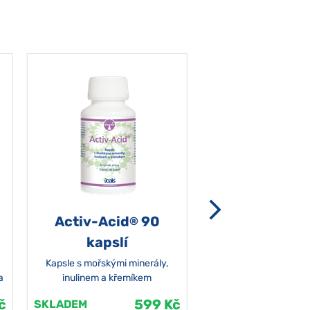
Activ-Acid
90
Non-grata 5
®
kapslí
Kapsle s mořskými minerály,
a
inulinem a křemíkem
č
599 Kč
SKLADEM
SKLADEM