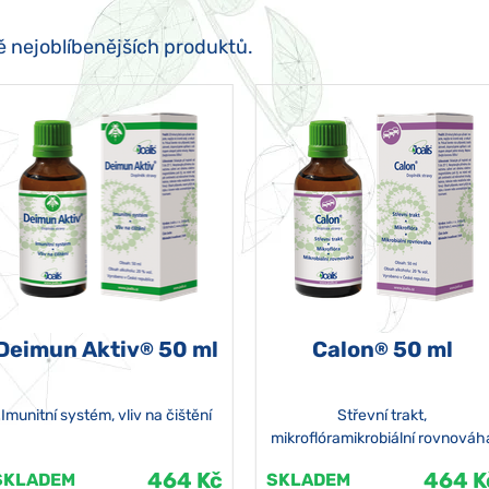
ě nejoblíbenějších produktů.
Deimun Aktiv
50 ml
Calon
50 ml
®
®
Imunitní systém, vliv na čištění
Střevní trakt,
mikroflóramikrobiální rovnováh
464 Kč
464 K
SKLADEM
SKLADEM