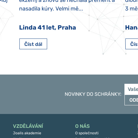
 Můj
ekzém) a znovu se nechala přeměřit a
dlouh
nasadila kúry. Velmi mě...
3 měs
Linda 41 let, Praha
Han
Číst dál
Čís
NOVINKY DO SCHRÁNKY
:
OD
VZDĚLÁVÁNÍ
O NÁS
Joalis akademie
O společnosti