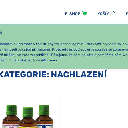
E-SHOP
KOŠÍK
é
ÓNNÍ BALÍČKY
PRO DĚTI
PODLE KATEGORIE
matovali, co máte v košíku, abyste jednoduše zjistili stav vaší objednávky, a
e nemuseli pokaždé přihlašovat. Proto od vás potřebujeme souhlas se zpracov
ně ukládají ve vašem prohlížeči. Děkujeme, že nám ho dáte a pomůžete nám we
at citlivě a slušně.
Více informací
KATEGORIE
:
NACHLAZENÍ