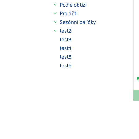
Podle obtíží
Pro děti
Sezónní balíčky
test2
test3
test4
test5
test6