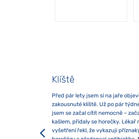
Klíště
elých třech letech
Před pár lety jsem si na jaře objevi
atypický autismus.
zakousnuté klíště. Už po pár týdn
evily hned po
jsem se začal cítit nemocně – zača
ěla sací reflex,
kašlem, přidaly se horečky. Lékař 
h dětí“ vrozený.
vyšetření řekl, že vykazuji příznak