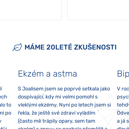
MÁME 20LETÉ ZKUŠENOSTI
Ekzém a astma
Bip
l
S Joalisem jsem se poprvé setkala jako
V ro
ech
dospívající, kdy mi velmi pomohl s
psyc
lo to
vleklými ekzémy. Nyní po letech jsem si
tehd
mi po
řekla, že ještě své zdraví vyladím
Odvez
y
(často mě trápily opary, sem tam
a já 