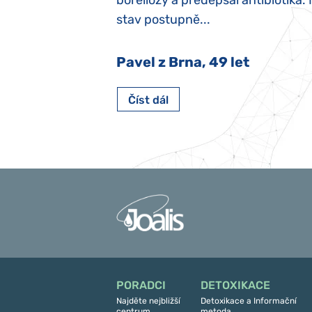
y jsme ji museli
boreliózy a předepsal antibiotika.
stav postupně...
 Nový Jičín
Pavel z Brna, 49 let
Číst dál
PORADCI
DETOXIKACE
Najděte nejbližší
Detoxikace a Informační
centrum
metoda