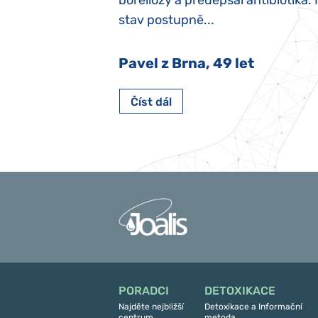
y jsme ji museli
boreliózy a předepsal antibiotika.
stav postupně...
 Nový Jičín
Pavel z Brna, 49 let
Číst dál
PORADCI
DETOXIKACE
Najděte nejbližší
Detoxikace a Informační
centrum
metoda