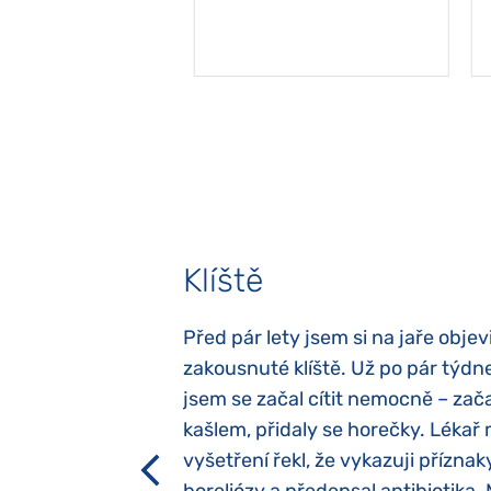
Klíště
elých třech letech
Před pár lety jsem si na jaře objevi
atypický autismus.
zakousnuté klíště. Už po pár týdn
evily hned po
jsem se začal cítit nemocně – zača
ěla sací reflex,
kašlem, přidaly se horečky. Lékař 
h dětí“ vrozený.
vyšetření řekl, že vykazuji příznak