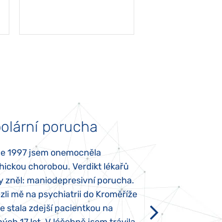
olární porucha
Autismus
ce 1997 jsem onemocněla
Mojí dcerce byl v
hickou chorobou. Verdikt lékařů
diagnostikován tz
y zněl: maniodepresivní porucha.
První příznaky se
li mě na psychiatrii do Kroměříže
narození, Rozálka 
se stala zdejší pacientkou na
který je u „normál