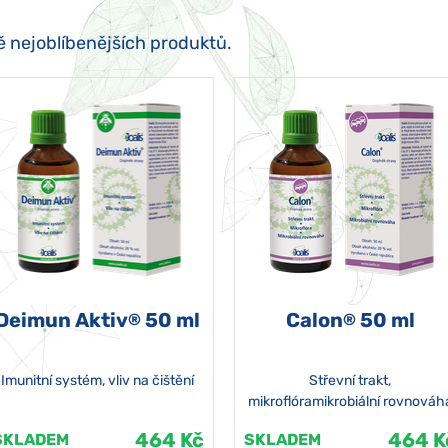
ě nejoblíbenějších produktů.
Deimun Aktiv
50 ml
Calon
50 ml
®
®
Imunitní systém, vliv na čištění
Střevní trakt,
mikroflóramikrobiální rovnováh
464 Kč
464 K
SKLADEM
SKLADEM