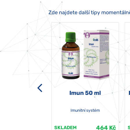
Zde najdete další tipy momentáln
-grata 50 ml
Imun 50 ml
Imunitní systém
464 Kč
464 Kč
EM
SKLADEM