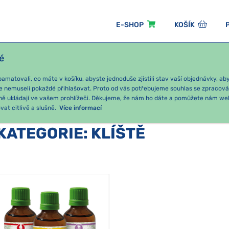
E-SHOP
KOŠÍK
é
ÓNNÍ BALÍČKY
PRO DĚTI
PODLE KATEGORIE
matovali, co máte v košíku, abyste jednoduše zjistili stav vaší objednávky, a
e nemuseli pokaždé přihlašovat. Proto od vás potřebujeme souhlas se zpracov
ně ukládají ve vašem prohlížeči. Děkujeme, že nám ho dáte a pomůžete nám we
at citlivě a slušně.
Více informací
KATEGORIE
:
KLÍŠTĚ