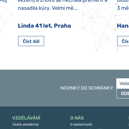
 Můj
ekzém) a znovu se nechala přeměřit a
dlouh
nasadila kúry. Velmi mě...
3 měs
Linda 41 let, Praha
Han
Číst dál
Čís
NOVINKY DO SCHRÁNKY
:
OD
VZDĚLÁVÁNÍ
O NÁS
Joalis akademie
O společnosti