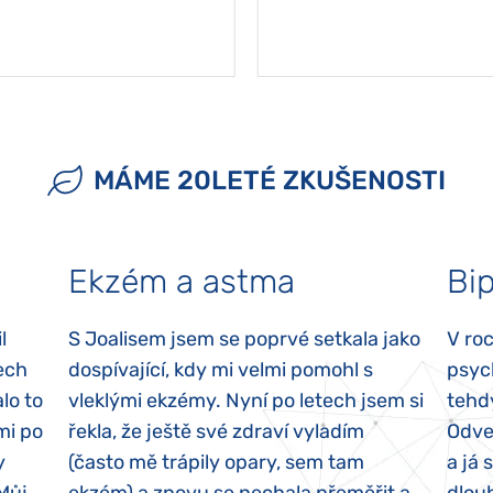
MÁME 20LETÉ ZKUŠENOSTI
Ekzém a astma
Bip
l
S Joalisem jsem se poprvé setkala jako
V ro
ech
dospívající, kdy mi velmi pomohl s
psyc
lo to
vleklými ekzémy. Nyní po letech jsem si
tehd
mi po
řekla, že ještě své zdraví vyladím
Odvez
y
(často mě trápily opary, sem tam
a já 