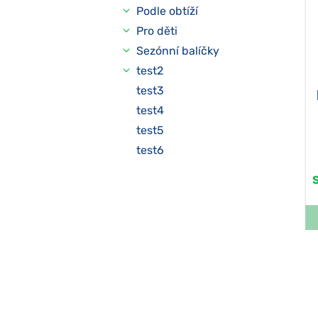
Podle obtíží
Pro děti
Sezónní balíčky
test2
test3
test4
test5
test6