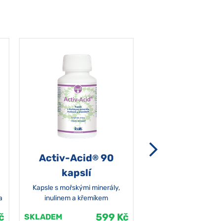
Activ-Acid
90
Non-grata 5
®
kapslí
Kapsle s mořskými minerály,
a
inulinem a křemíkem
č
599 Kč
SKLADEM
SKLADEM