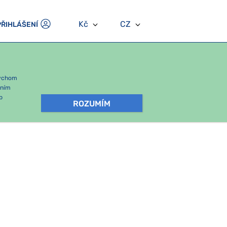
Kč
CZ
PŘIHLÁŠENÍ
bychom
áním
b
ROZUMÍM