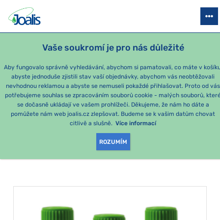
PRODUKTY
PODLE OBTÍŽÍ
SEZÓNNÍ BALÍČKY
PRO DĚTI
PO
Vaše soukromí je pro nás důležité
Aby fungovalo správně vyhledávání, abychom si pamatovali, co máte v košíku
abyste jednoduše zjistili stav vaší objednávky, abychom vás neobtěžovali
Momentálně nejoblíbenější produkty
nevhodnou reklamou a abyste se nemuseli pokaždé přihlašovat. Proto od vá
potřebujeme souhlas se zpracováním souborů cookie - malých souborů, kter
se dočasně ukládají ve vašem prohlížeči. Děkujeme, že nám ho dáte a
PRODUKTY PODLE
pomůžete nám web joalis.cz zlepšovat. Budeme se k vašim datům chovat
citlivě a slušně.
Více informací
KATEGORIE
:
NERVOVÁ SOUSTAVA
ROZUMÍM