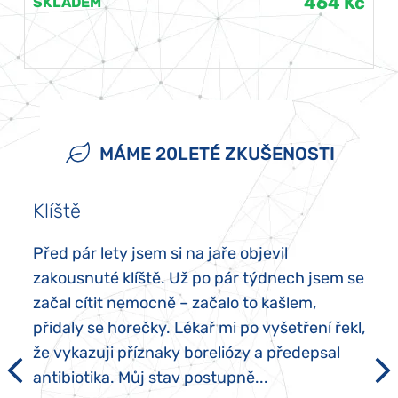
464 Kč
SKLADEM
MÁME 20LETÉ ZKUŠENOSTI
Klíště
Před pár lety jsem si na jaře objevil
zakousnuté klíště. Už po pár týdnech jsem se
začal cítit nemocně – začalo to kašlem,
přidaly se horečky. Lékař mi po vyšetření řekl,
že vykazuji příznaky boreliózy a předepsal
antibiotika. Můj stav postupně...