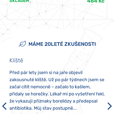
464 Kč
SKLADEM
MÁME 20LETÉ ZKUŠENOSTI
Klíště
Před pár lety jsem si na jaře objevil
zakousnuté klíště. Už po pár týdnech jsem se
začal cítit nemocně – začalo to kašlem,
přidaly se horečky. Lékař mi po vyšetření řekl,
že vykazuji příznaky boreliózy a předepsal
antibiotika. Můj stav postupně...