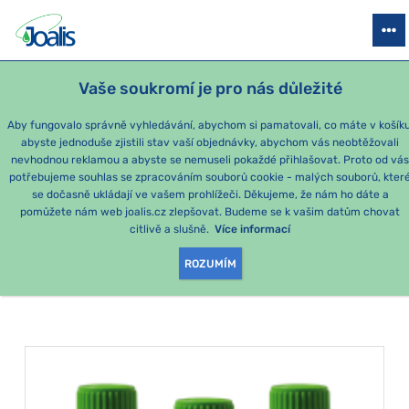
PRODUKTY
PODLE OBTÍŽÍ
SEZÓNNÍ BALÍČKY
PRO DĚTI
PO
Vaše soukromí je pro nás důležité
Aby fungovalo správně vyhledávání, abychom si pamatovali, co máte v košíku
abyste jednoduše zjistili stav vaší objednávky, abychom vás neobtěžovali
Momentálně nejoblíbenější produkty
nevhodnou reklamou a abyste se nemuseli pokaždé přihlašovat. Proto od vá
potřebujeme souhlas se zpracováním souborů cookie - malých souborů, kter
se dočasně ukládají ve vašem prohlížeči. Děkujeme, že nám ho dáte a
PRODUKTY PODLE
pomůžete nám web joalis.cz zlepšovat. Budeme se k vašim datům chovat
citlivě a slušně.
Více informací
KATEGORIE
:
MOČOVÝ MĚCHÝŘ
ROZUMÍM