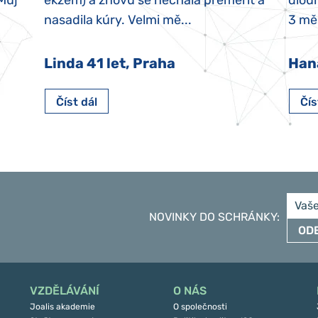
 Můj
ekzém) a znovu se nechala přeměřit a
dlouh
nasadila kúry. Velmi mě...
3 měs
Linda 41 let, Praha
Han
Číst dál
Čís
NOVINKY DO SCHRÁNKY
:
OD
VZDĚLÁVÁNÍ
O NÁS
Joalis akademie
O společnosti