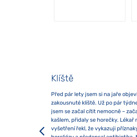
Klíště
elých třech letech
Před pár lety jsem si na jaře objevi
atypický autismus.
zakousnuté klíště. Už po pár týdn
evily hned po
jsem se začal cítit nemocně – zača
ěla sací reflex,
kašlem, přidaly se horečky. Lékař 
h dětí“ vrozený.
vyšetření řekl, že vykazuji příznak