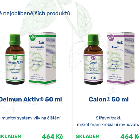
ě nejoblíbenějších produktů.
Deimun Aktiv
50 ml
Calon
50 ml
®
®
Imunitní systém, vliv na čištění
Střevní trakt,
mikroflóramikrobiální rovnováh
464 Kč
464 K
SKLADEM
SKLADEM