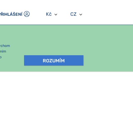
Kč
CZ
PŘIHLÁŠENÍ
bychom
áním
b
ROZUMÍM