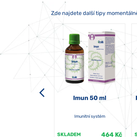
Zde najdete další tipy momentáln
-grata 50 ml
Imun 50 ml
Imunitní systém
464 Kč
464 Kč
EM
SKLADEM