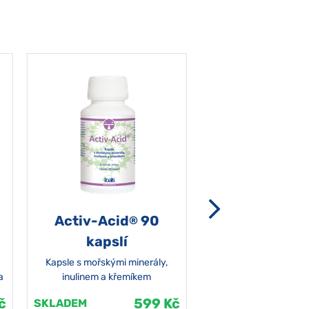
Activ-Acid
90
Non-grata 5
®
kapslí
Kapsle s mořskými minerály,
a
inulinem a křemíkem
č
599 Kč
SKLADEM
SKLADEM