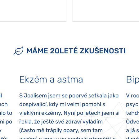
MÁME 20LETÉ ZKUŠENOSTI
Ekzém a astma
Bip
l
S Joalisem jsem se poprvé setkala jako
V ro
ech
dospívající, kdy mi velmi pomohl s
psyc
lo to
vleklými ekzémy. Nyní po letech jsem si
tehd
mi po
řekla, že ještě své zdraví vyladím
Odvez
y
(často mě trápily opary, sem tam
a já 