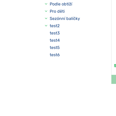
Podle obtíží
Pro děti
Sezónní balíčky
test2
test3
test4
test5
test6