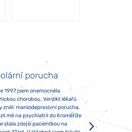
olární porucha
Autismus
ce 1997 jsem onemocněla
Mojí dcerce byl v
hickou chorobou. Verdikt lékařů
diagnostikován tz
y zněl: maniodepresivní porucha.
První příznaky se
li mě na psychiatrii do Kroměříže
narození, Rozálka 
se stala zdejší pacientkou na
který je u „normál