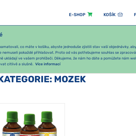
E-SHOP
KOŠÍK
é
ÓNNÍ BALÍČKY
PRO DĚTI
PODLE KATEGORIE
matovali, co máte v košíku, abyste jednoduše zjistili stav vaší objednávky, a
e nemuseli pokaždé přihlašovat. Proto od vás potřebujeme souhlas se zpracov
ně ukládají ve vašem prohlížeči. Děkujeme, že nám ho dáte a pomůžete nám we
at citlivě a slušně.
Více informací
KATEGORIE
:
MOZEK