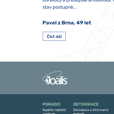
y jsme ji museli
boreliózy a předepsal antibiotika.
stav postupně...
 Nový Jičín
Pavel z Brna, 49 let
Číst dál
PORADCI
DETOXIKACE
Najděte nejbližší
Detoxikace a Informační
centrum
metoda