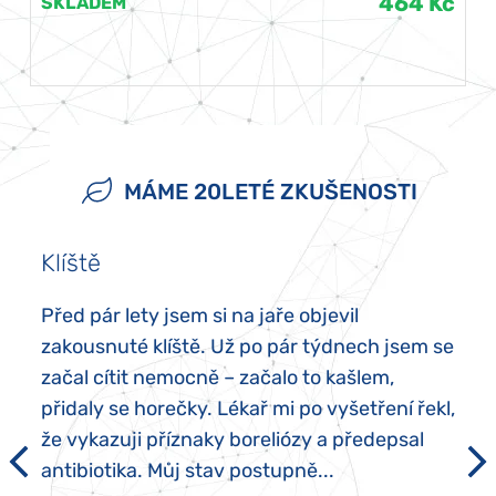
464 Kč
SKLADEM
MÁME 20LETÉ ZKUŠENOSTI
Klíště
Před pár lety jsem si na jaře objevil
zakousnuté klíště. Už po pár týdnech jsem se
začal cítit nemocně – začalo to kašlem,
přidaly se horečky. Lékař mi po vyšetření řekl,
že vykazuji příznaky boreliózy a předepsal
antibiotika. Můj stav postupně...