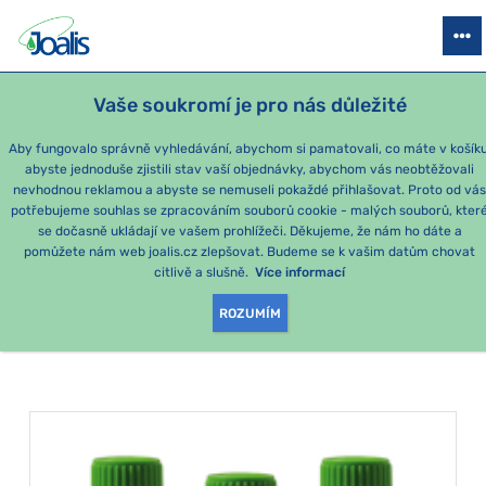
PRODUKTY
PODLE OBTÍŽÍ
SEZÓNNÍ BALÍČKY
PRO DĚTI
PO
Vaše soukromí je pro nás důležité
Aby fungovalo správně vyhledávání, abychom si pamatovali, co máte v košíku
abyste jednoduše zjistili stav vaší objednávky, abychom vás neobtěžovali
Momentálně nejoblíbenější produkty
nevhodnou reklamou a abyste se nemuseli pokaždé přihlašovat. Proto od vá
potřebujeme souhlas se zpracováním souborů cookie - malých souborů, kter
se dočasně ukládají ve vašem prohlížeči. Děkujeme, že nám ho dáte a
PRODUKTY PODLE
pomůžete nám web joalis.cz zlepšovat. Budeme se k vašim datům chovat
citlivě a slušně.
Více informací
KATEGORIE
:
SLINIVKA
ROZUMÍM