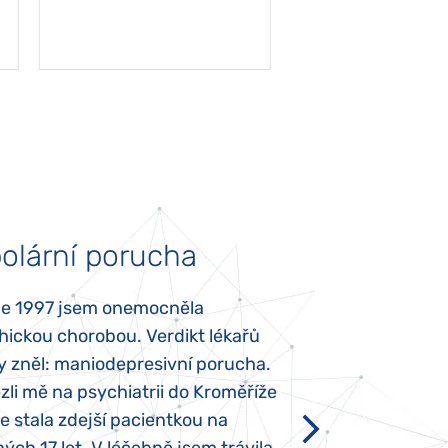
olární porucha
Autismus
ce 1997 jsem onemocněla
Mojí dcerce byl v
hickou chorobou. Verdikt lékařů
diagnostikován tz
y zněl: maniodepresivní porucha.
První příznaky se
li mě na psychiatrii do Kroměříže
narození, Rozálka 
se stala zdejší pacientkou na
který je u „normál