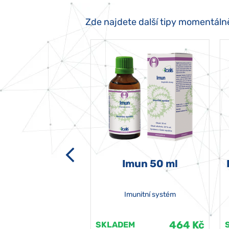
Zde najdete další tipy momentáln
-grata 50 ml
Imun 50 ml
Imunitní systém
464 Kč
464 Kč
EM
SKLADEM