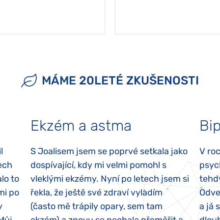
MÁME 20LETÉ ZKUŠENOSTI
Ekzém a astma
Bip
l
S Joalisem jsem se poprvé setkala jako
V ro
ech
dospívající, kdy mi velmi pomohl s
psyc
lo to
vleklými ekzémy. Nyní po letech jsem si
tehd
mi po
řekla, že ještě své zdraví vyladím
Odvez
y
(často mě trápily opary, sem tam
a já 