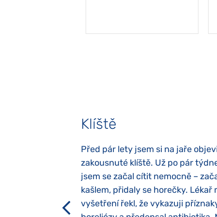
Klíště
elých třech letech
Před pár lety jsem si na jaře objevi
atypický autismus.
zakousnuté klíště. Už po pár týdn
evily hned po
jsem se začal cítit nemocně – zača
ěla sací reflex,
kašlem, přidaly se horečky. Lékař 
h dětí“ vrozený.
vyšetření řekl, že vykazuji příznak