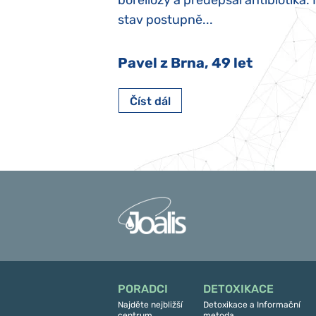
y jsme ji museli
boreliózy a předepsal antibiotika.
stav postupně...
 Nový Jičín
Pavel z Brna, 49 let
Číst dál
PORADCI
DETOXIKACE
Najděte nejbližší
Detoxikace a Informační
centrum
metoda