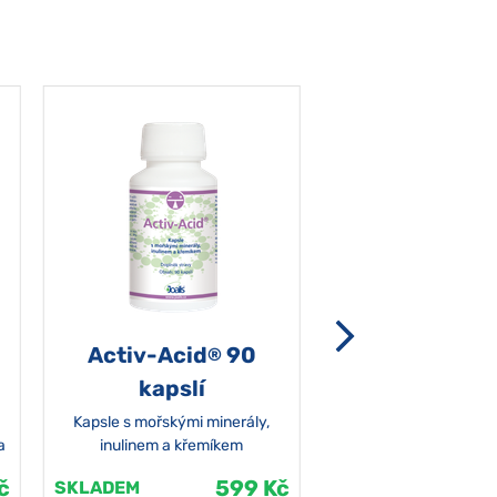
Activ-Acid
90
Non-grata 5
®
kapslí
Kapsle s mořskými minerály,
a
inulinem a křemíkem
č
599 Kč
SKLADEM
SKLADEM