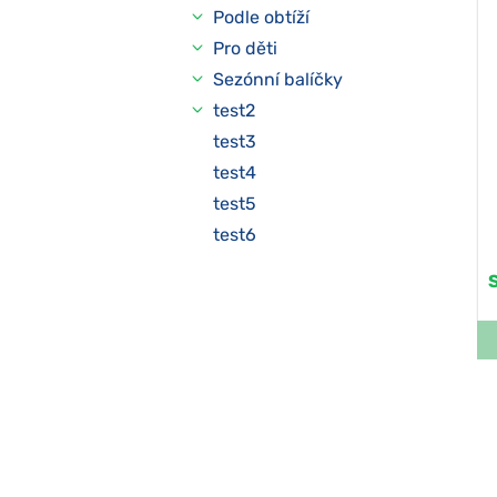
Podle obtíží
Pro děti
Sezónní balíčky
test2
test3
test4
test5
test6