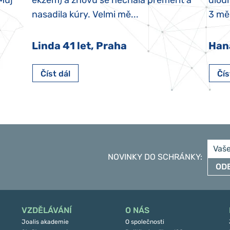
 Můj
ekzém) a znovu se nechala přeměřit a
dlouh
nasadila kúry. Velmi mě...
3 měs
Linda 41 let, Praha
Han
Číst dál
Čís
NOVINKY DO SCHRÁNKY
:
OD
VZDĚLÁVÁNÍ
O NÁS
Joalis akademie
O společnosti