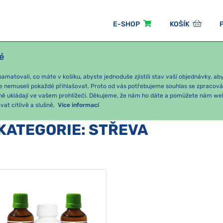
E-SHOP
KOŠÍK
é
ÓNNÍ BALÍČKY
PRO DĚTI
PODLE KATEGORIE
matovali, co máte v košíku, abyste jednoduše zjistili stav vaší objednávky, a
e nemuseli pokaždé přihlašovat. Proto od vás potřebujeme souhlas se zpracov
ně ukládají ve vašem prohlížeči. Děkujeme, že nám ho dáte a pomůžete nám we
at citlivě a slušně.
Více informací
KATEGORIE
:
STŘEVA