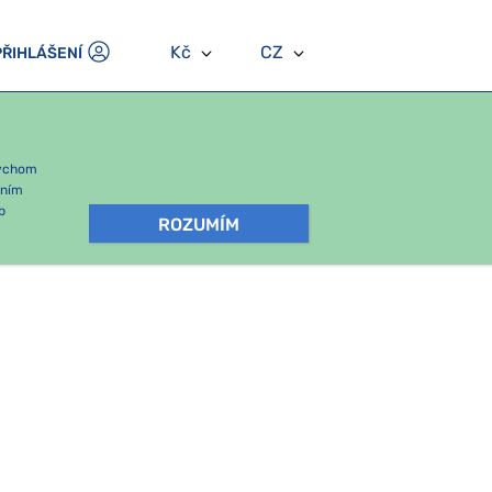
Kč
CZ
PŘIHLÁŠENÍ
bychom
áním
b
ROZUMÍM