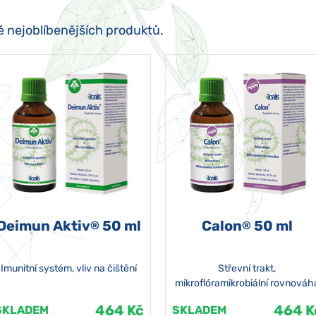
ě nejoblíbenějších produktů.
Deimun Aktiv
50 ml
Calon
50 ml
®
®
Imunitní systém, vliv na čištění
Střevní trakt,
mikroflóramikrobiální rovnováh
464 Kč
464 K
SKLADEM
SKLADEM