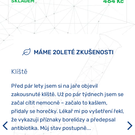
464 Kč
SKLADEM
MÁME 20LETÉ ZKUŠENOSTI
Klíště
Před pár lety jsem si na jaře objevil
zakousnuté klíště. Už po pár týdnech jsem se
začal cítit nemocně – začalo to kašlem,
přidaly se horečky. Lékař mi po vyšetření řekl,
že vykazuji příznaky boreliózy a předepsal
antibiotika. Můj stav postupně...