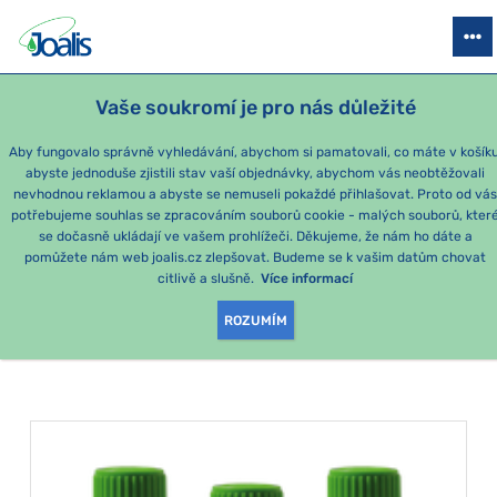
PRODUKTY
PODLE OBTÍŽÍ
SEZÓNNÍ BALÍČKY
PRO DĚTI
PO
Vaše soukromí je pro nás důležité
Aby fungovalo správně vyhledávání, abychom si pamatovali, co máte v košíku
abyste jednoduše zjistili stav vaší objednávky, abychom vás neobtěžovali
Momentálně nejoblíbenější produkty
nevhodnou reklamou a abyste se nemuseli pokaždé přihlašovat. Proto od vá
potřebujeme souhlas se zpracováním souborů cookie - malých souborů, kter
se dočasně ukládají ve vašem prohlížeči. Děkujeme, že nám ho dáte a
PRODUKTY PODLE
pomůžete nám web joalis.cz zlepšovat. Budeme se k vašim datům chovat
citlivě a slušně.
Více informací
KATEGORIE
:
ŽALUDEK
ROZUMÍM