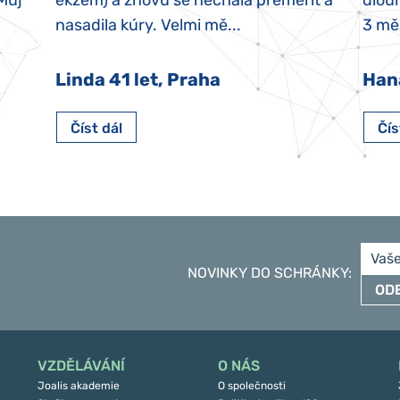
 Můj
ekzém) a znovu se nechala přeměřit a
dlouh
nasadila kúry. Velmi mě...
3 měs
Linda 41 let, Praha
Han
Číst dál
Čís
NOVINKY DO SCHRÁNKY
:
OD
VZDĚLÁVÁNÍ
O NÁS
Joalis akademie
O společnosti