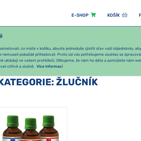
E-SHOP
KOŠÍK
é
ÓNNÍ BALÍČKY
PRO DĚTI
PODLE KATEGORIE
matovali, co máte v košíku, abyste jednoduše zjistili stav vaší objednávky, a
e nemuseli pokaždé přihlašovat. Proto od vás potřebujeme souhlas se zpracov
ně ukládají ve vašem prohlížeči. Děkujeme, že nám ho dáte a pomůžete nám we
at citlivě a slušně.
Více informací
KATEGORIE
:
ŽLUČNÍK