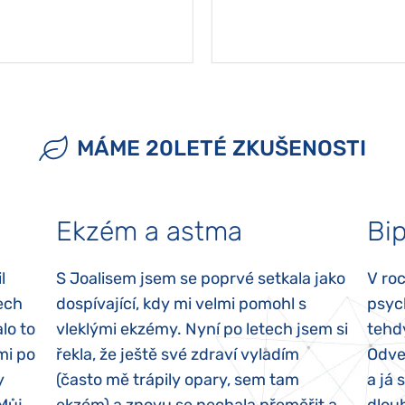
MÁME 20LETÉ ZKUŠENOSTI
Ekzém a astma
Bip
l
S Joalisem jsem se poprvé setkala jako
V ro
ech
dospívající, kdy mi velmi pomohl s
psyc
lo to
vleklými ekzémy. Nyní po letech jsem si
tehd
mi po
řekla, že ještě své zdraví vyladím
Odvez
y
(často mě trápily opary, sem tam
a já 