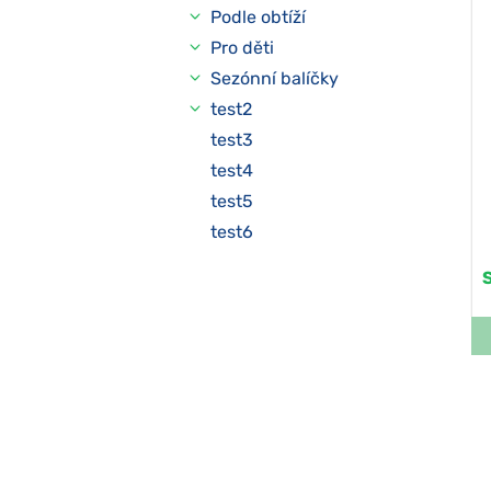
Podle obtíží
Pro děti
Sezónní balíčky
test2
test3
test4
test5
test6