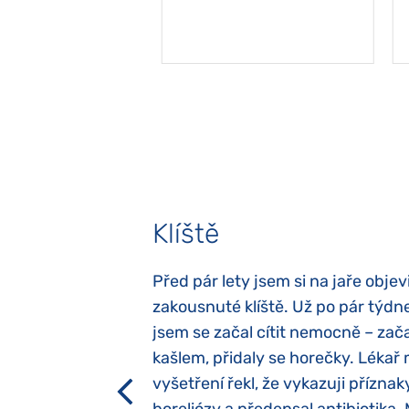
Klíště
elých třech letech
Před pár lety jsem si na jaře objevi
atypický autismus.
zakousnuté klíště. Už po pár týdn
evily hned po
jsem se začal cítit nemocně – zača
ěla sací reflex,
kašlem, přidaly se horečky. Lékař 
h dětí“ vrozený.
vyšetření řekl, že vykazuji příznak