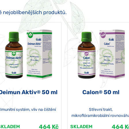
ě nejoblíbenějších produktů.
Deimun Aktiv
50 ml
Calon
50 ml
®
®
Imunitní systém, vliv na čištění
Střevní trakt,
mikroflóramikrobiální rovnováh
464 Kč
464 K
SKLADEM
SKLADEM