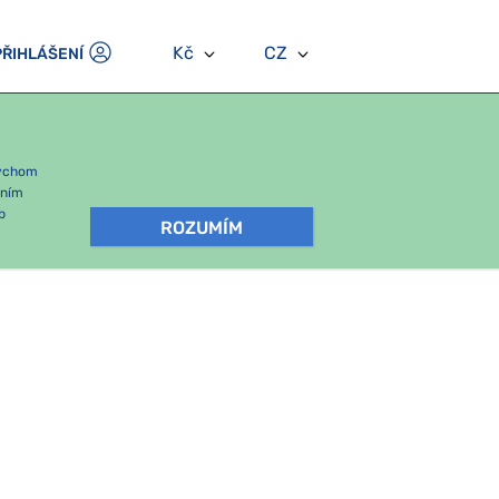
Kč
CZ
PŘIHLÁŠENÍ
bychom
áním
b
ROZUMÍM