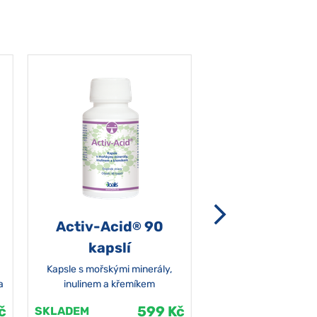
Activ-Acid
90
Non-grata 5
®
kapslí
Kapsle s mořskými minerály,
a
inulinem a křemíkem
č
599 Kč
SKLADEM
SKLADEM