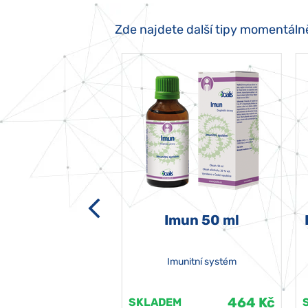
Zde najdete další tipy momentáln
-grata 50 ml
Imun 50 ml
Imunitní systém
464 Kč
464 Kč
EM
SKLADEM