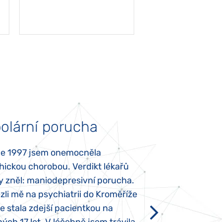
olární porucha
Autismus
ce 1997 jsem onemocněla
Mojí dcerce byl v
hickou chorobou. Verdikt lékařů
diagnostikován tz
y zněl: maniodepresivní porucha.
První příznaky se
li mě na psychiatrii do Kroměříže
narození, Rozálka 
se stala zdejší pacientkou na
který je u „normál