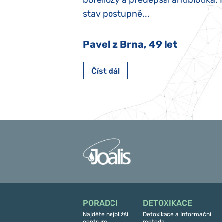
y jsme ji museli
boreliózy a předepsal antibiotika.
stav postupně...
 Nový Jičín
Pavel z Brna, 49 let
Číst dál
PORADCI
DETOXIKACE
Najděte nejbližší
Detoxikace a Informační
centrum
metoda