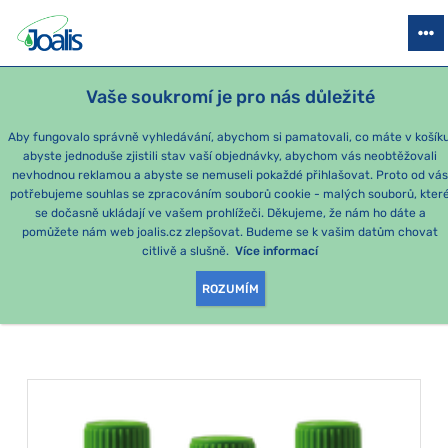
PRODUKTY
PODLE OBTÍŽÍ
SEZÓNNÍ BALÍČKY
PRO DĚTI
PO
Vaše soukromí je pro nás důležité
Aby fungovalo správně vyhledávání, abychom si pamatovali, co máte v košíku
abyste jednoduše zjistili stav vaší objednávky, abychom vás neobtěžovali
Momentálně nejoblíbenější produkty
nevhodnou reklamou a abyste se nemuseli pokaždé přihlašovat. Proto od vá
potřebujeme souhlas se zpracováním souborů cookie - malých souborů, kter
se dočasně ukládají ve vašem prohlížeči. Děkujeme, že nám ho dáte a
PRODUKTY PODLE
pomůžete nám web joalis.cz zlepšovat. Budeme se k vašim datům chovat
citlivě a slušně.
Více informací
KATEGORIE
:
VÝKYVY NÁLAD
ROZUMÍM