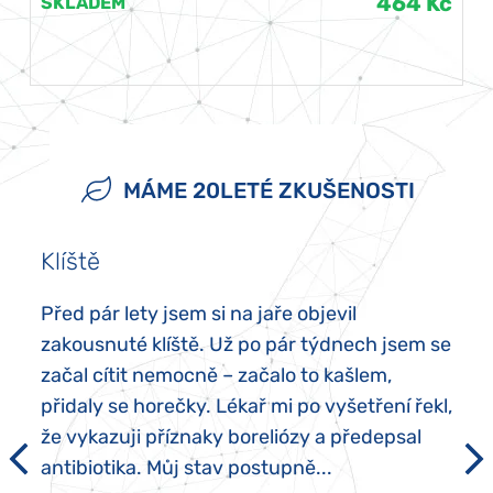
464 Kč
SKLADEM
MÁME 20LETÉ ZKUŠENOSTI
Klíště
Před pár lety jsem si na jaře objevil
zakousnuté klíště. Už po pár týdnech jsem se
začal cítit nemocně – začalo to kašlem,
přidaly se horečky. Lékař mi po vyšetření řekl,
že vykazuji příznaky boreliózy a předepsal
antibiotika. Můj stav postupně...