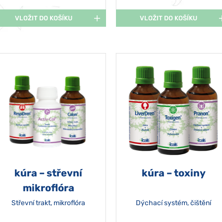
VLOŽIT DO KOŠÍKU
VLOŽIT DO KOŠÍKU
kúra – střevní
kúra – toxiny
mikroflóra
Střevní trakt, mikroflóra
Dýchací systém, čištění