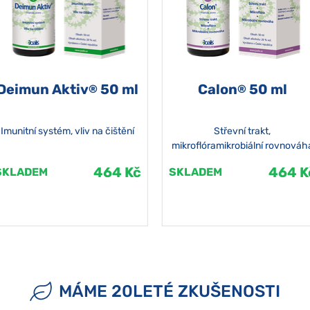
Deimun Aktiv
50 ml
Calon
50 ml
®
®
Imunitní systém, vliv na čištění
Střevní trakt,
mikroflóramikrobiální rovnováh
464 Kč
464 K
SKLADEM
SKLADEM
MÁME 20LETÉ ZKUŠENOSTI