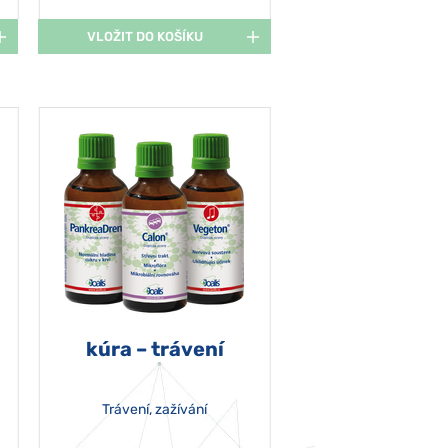
VLOŽIT DO KOŠÍKU
kúra – trávení
Trávení, zažívání