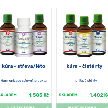
kúra - střeva/léto
kúra – čisté rty
Harmonizace střevního traktu
Imunita, čisté rty
1,505 Kč
1,402 K
SKLADEM
SKLADEM
VLOŽIT DO KOŠÍKU
VLOŽIT DO KOŠÍKU