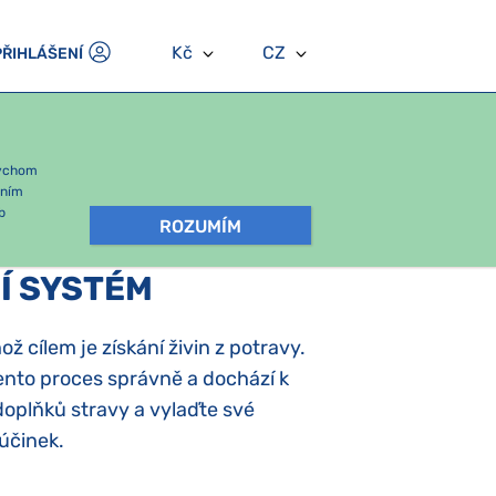
Kč
CZ
PŘIHLÁŠENÍ
bychom
áním
b
ROZUMÍM
CÍ SYSTÉM
ž cílem je získání živin z potravy.
ento proces správně a dochází k
 doplňků stravy a vylaďte své
 účinek.