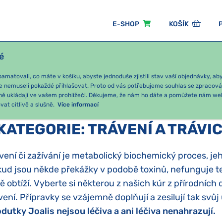
E-SHOP
KOŠÍK
é
ÓNNÍ BALÍČKY
PRO DĚTI
PODLE KATEGORIE
matovali, co máte v košíku, abyste jednoduše zjistili stav vaší objednávky, a
e nemuseli pokaždé přihlašovat. Proto od vás potřebujeme souhlas se zpracov
ně ukládají ve vašem prohlížeči. Děkujeme, že nám ho dáte a pomůžete nám we
at citlivě a slušně.
Více informací
KATEGORIE
:
TRÁVENÍ A TRÁVI
vení či zažívání je metabolický biochemický proces, jeho
ud jsou někde překážky v podobě toxinů, nefunguje t
ě obtíží. Vyberte si některou z našich kúr z přírodních
vení. Přípravky se vzájemně doplňují a zesilují tak svůj
dutky Joalis nejsou léčiva a ani léčiva nenahrazují.