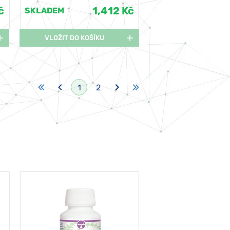
č
1,412 Kč
SKLADEM
VLOŽIT DO KOŠÍKU
1
2