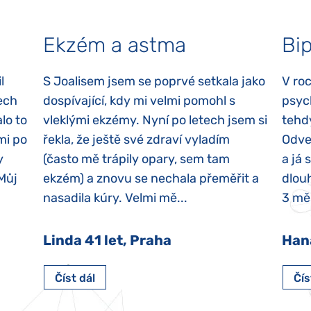
Ekzém a astma
Bip
l
S Joalisem jsem se poprvé setkala jako
V ro
ech
dospívající, kdy mi velmi pomohl s
psyc
lo to
vleklými ekzémy. Nyní po letech jsem si
tehd
mi po
řekla, že ještě své zdraví vyladím
Odvez
y
(často mě trápily opary, sem tam
a já 
 Můj
ekzém) a znovu se nechala přeměřit a
dlouh
nasadila kúry. Velmi mě...
3 měs
Linda 41 let, Praha
Han
Číst dál
Čís