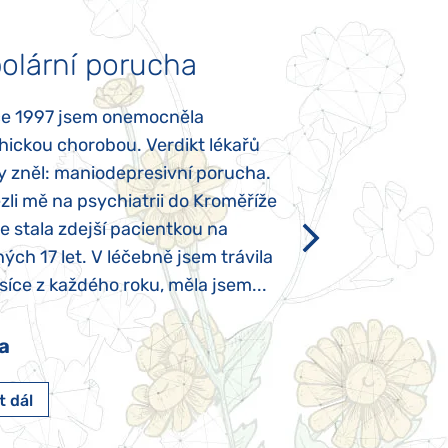
olární porucha
Autismus
ce 1997 jsem onemocněla
Mojí dcerce byl v
hickou chorobou. Verdikt lékařů
diagnostikován tz
y zněl: maniodepresivní porucha.
První příznaky se
li mě na psychiatrii do Kroměříže
narození, Rozálka 
se stala zdejší pacientkou na
který je u „normál
ých 17 let. V léčebně jsem trávila
Po půl roce života
íce z každého roku, měla jsem...
krmit odstříkaným
a
Pavlína Pešato
t dál
Číst dál