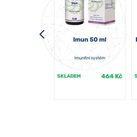
-grata 50 ml
Imun 50 ml
Imunitní systém
464 Kč
464 Kč
EM
SKLADEM