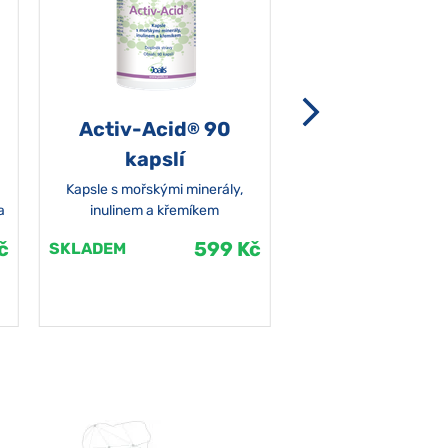
Activ-Acid
90
Non-grata 5
®
kapslí
Kapsle s mořskými minerály,
a
inulinem a křemíkem
č
599 Kč
SKLADEM
SKLADEM