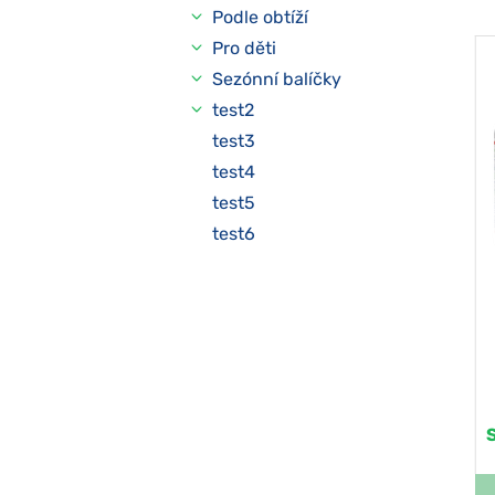
Podle obtíží
Pro děti
Sezónní balíčky
test2
test3
test4
test5
test6