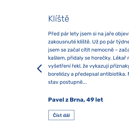
Klíště
elých třech letech
Před pár lety jsem si na jaře objevi
atypický autismus.
zakousnuté klíště. Už po pár týdn
evily hned po
jsem se začal cítit nemocně – zača
ěla sací reflex,
kašlem, přidaly se horečky. Lékař 
h dětí“ vrozený.
vyšetření řekl, že vykazuji příznak
y jsme ji museli
boreliózy a předepsal antibiotika.
stav postupně...
 Nový Jičín
Pavel z Brna, 49 let
Číst dál