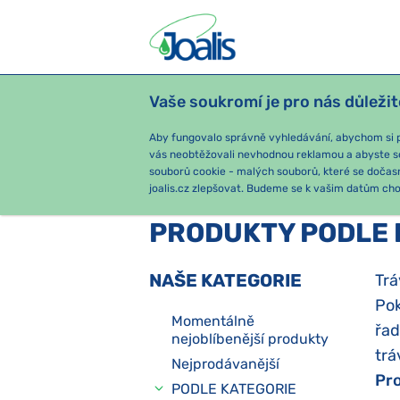
Vaše soukromí je pro nás důležit
PRODUKTY
PODLE OBTÍŽÍ
SEZ
Aby fungovalo správně vyhledávání, abychom si pa
vás neobtěžovali nevhodnou reklamou a abyste s
souborů cookie - malých souborů, které se dočas
joalis.cz zlepšovat. Budeme se k vašim datům chov
PRODUKTY PODLE 
NAŠE KATEGORIE
Trá
Pok
Momentálně
řad
nejoblíbenější produkty
trá
Nejprodávanější
Pro
PODLE KATEGORIE