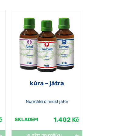
kúra – játra
Normální činnost jater
č
1,402 Kč
SKLADEM
VLOŽIT DO KOŠÍKU