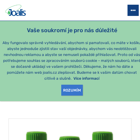
PRODUKTY
PODLE OBTÍŽÍ
SEZÓNNÍ BALÍČKY
PRO DĚTI
PO
Vaše soukromí je pro nás důležité
Aby fungovalo správně vyhledávání, abychom si pamatovali, co máte v košíku
abyste jednoduše zjistili stav vaší objednávky, abychom vás neobtěžovali
Momentálně nejoblíbenější produkty
nevhodnou reklamou a abyste se nemuseli pokaždé přihlašovat. Proto od vá
potřebujeme souhlas se zpracováním souborů cookie - malých souborů, kter
se dočasně ukládají ve vašem prohlížeči. Děkujeme, že nám ho dáte a
PRODUKTY PODLE
pomůžete nám web joalis.cz zlepšovat. Budeme se k vašim datům chovat
citlivě a slušně.
Více informací
KATEGORIE
:
JÁTRA
ROZUMÍM