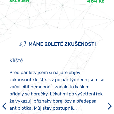
464 Kč
SKLADEM
MÁME 20LETÉ ZKUŠENOSTI
Klíště
Před pár lety jsem si na jaře objevil
zakousnuté klíště. Už po pár týdnech jsem se
začal cítit nemocně – začalo to kašlem,
přidaly se horečky. Lékař mi po vyšetření řekl,
že vykazuji příznaky boreliózy a předepsal
antibiotika. Můj stav postupně...