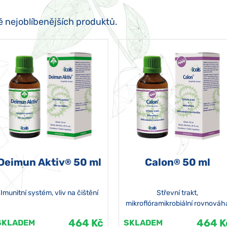
ě nejoblíbenějších produktů.
Deimun Aktiv
50 ml
Calon
50 ml
®
®
Imunitní systém, vliv na čištění
Střevní trakt,
mikroflóramikrobiální rovnováh
464 Kč
464 K
SKLADEM
SKLADEM