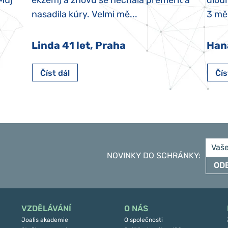
 Můj
ekzém) a znovu se nechala přeměřit a
dlouh
nasadila kúry. Velmi mě...
3 měs
Linda 41 let, Praha
Han
Číst dál
Čís
NOVINKY DO SCHRÁNKY
:
OD
VZDĚLÁVÁNÍ
O NÁS
Joalis akademie
O společnosti