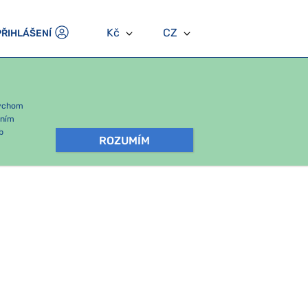
Kč
CZ
PŘIHLÁŠENÍ
bychom
áním
b
ROZUMÍM