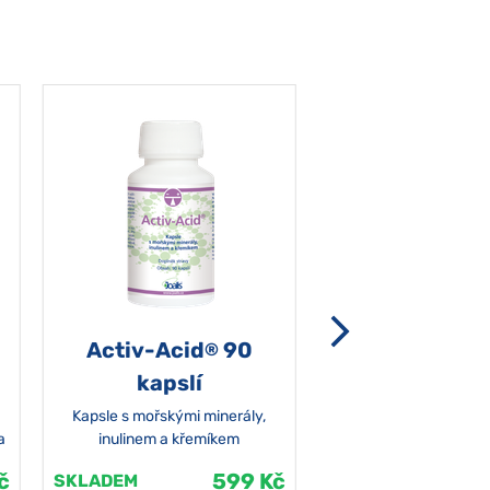
Activ-Acid
90
Non-grata 5
®
kapslí
Kapsle s mořskými minerály,
a
inulinem a křemíkem
č
599 Kč
SKLADEM
SKLADEM