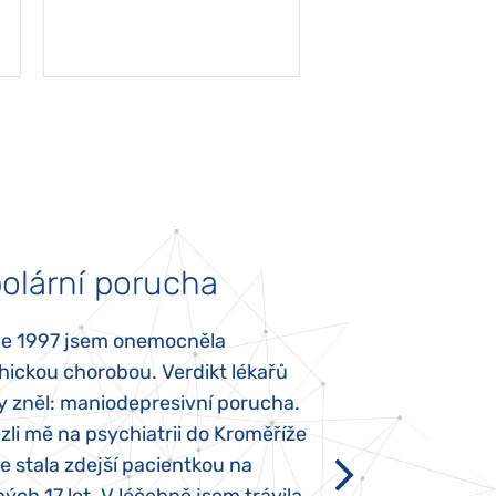
olární porucha
Autismus
ce 1997 jsem onemocněla
Mojí dcerce byl v
hickou chorobou. Verdikt lékařů
diagnostikován tz
y zněl: maniodepresivní porucha.
První příznaky se
li mě na psychiatrii do Kroměříže
narození, Rozálka 
se stala zdejší pacientkou na
který je u „normál