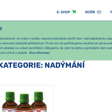
E-SHOP
KOŠÍK
é
ÓNNÍ BALÍČKY
PRO DĚTI
PODLE KATEGORIE
matovali, co máte v košíku, abyste jednoduše zjistili stav vaší objednávky, a
e nemuseli pokaždé přihlašovat. Proto od vás potřebujeme souhlas se zpracov
ně ukládají ve vašem prohlížeči. Děkujeme, že nám ho dáte a pomůžete nám we
at citlivě a slušně.
Více informací
KATEGORIE
:
NADÝMÁNÍ