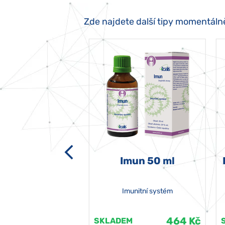
Zde najdete další tipy momentáln
-grata 50 ml
Imun 50 ml
Imunitní systém
464 Kč
464 Kč
EM
SKLADEM