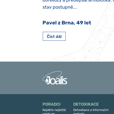
y jsme ji museli
boreliózy a předepsal antibiotika.
stav postupně...
 Nový Jičín
Pavel z Brna, 49 let
Číst dál
PORADCI
DETOXIKACE
Najděte nejbližší
Detoxikace a Informační
centrum
metoda