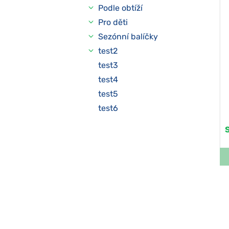
Podle obtíží
Pro děti
Sezónní balíčky
test2
test3
test4
test5
test6