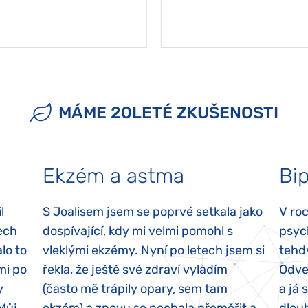
MÁME 20LETÉ ZKUŠENOSTI
Ekzém a astma
Bip
l
S Joalisem jsem se poprvé setkala jako
V ro
ech
dospívající, kdy mi velmi pomohl s
psyc
lo to
vleklými ekzémy. Nyní po letech jsem si
tehd
mi po
řekla, že ještě své zdraví vyladím
Odvez
y
(často mě trápily opary, sem tam
a já 