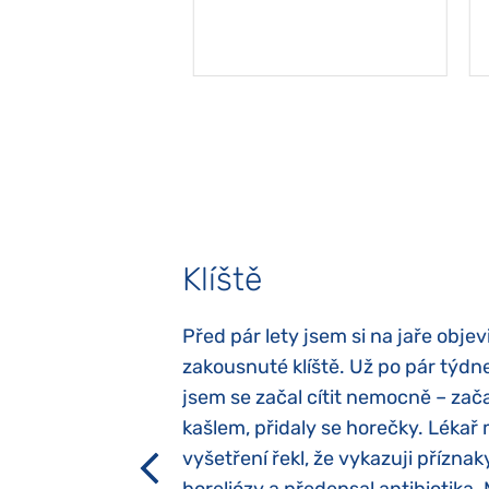
Klíště
elých třech letech
Před pár lety jsem si na jaře objevi
atypický autismus.
zakousnuté klíště. Už po pár týdn
evily hned po
jsem se začal cítit nemocně – zača
ěla sací reflex,
kašlem, přidaly se horečky. Lékař 
h dětí“ vrozený.
vyšetření řekl, že vykazuji příznak