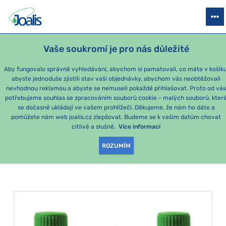
PRODUKTY
PODLE OBTÍŽÍ
SEZÓNNÍ BALÍČKY
PRO DĚTI
PO
Vaše soukromí je pro nás důležité
Aby fungovalo správně vyhledávání, abychom si pamatovali, co máte v košíku
abyste jednoduše zjistili stav vaší objednávky, abychom vás neobtěžovali
Momentálně nejoblíbenější produkty
nevhodnou reklamou a abyste se nemuseli pokaždé přihlašovat. Proto od vá
potřebujeme souhlas se zpracováním souborů cookie - malých souborů, kter
se dočasně ukládají ve vašem prohlížeči. Děkujeme, že nám ho dáte a
PRODUKTY PODLE
pomůžete nám web joalis.cz zlepšovat. Budeme se k vašim datům chovat
citlivě a slušně.
Více informací
KATEGORIE
:
STŘEVA
ROZUMÍM