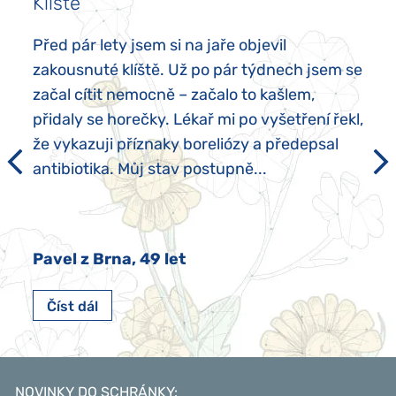
Klíště
Před pár lety jsem si na jaře objevil
zakousnuté klíště. Už po pár týdnech jsem se
začal cítit nemocně – začalo to kašlem,
přidaly se horečky. Lékař mi po vyšetření řekl,
že vykazuji příznaky boreliózy a předepsal
antibiotika. Můj stav postupně...
Pavel z Brna, 49 let
Číst dál
NOVINKY DO SCHRÁNKY
: