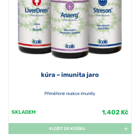
kúra – imunita jaro
Přiměřené reakce imunity
1,402 Kč
SKLADEM
VLOŽIT DO KOŠÍKU