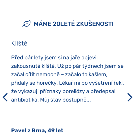
MÁME 20LETÉ ZKUŠENOSTI
Klíště
Před pár lety jsem si na jaře objevil
zakousnuté klíště. Už po pár týdnech jsem se
začal cítit nemocně – začalo to kašlem,
přidaly se horečky. Lékař mi po vyšetření řekl,
že vykazuji příznaky boreliózy a předepsal
antibiotika. Můj stav postupně...
Pavel z Brna, 49 let