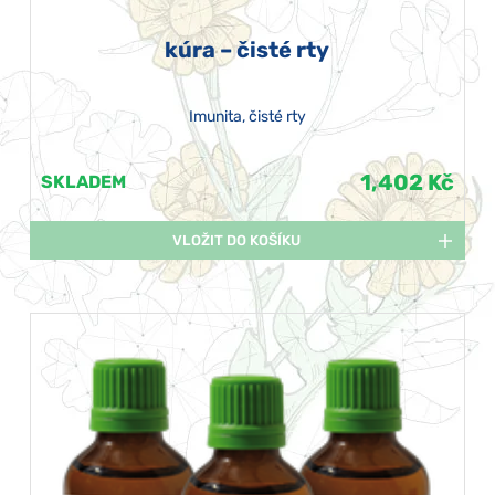
kúra – čisté rty
Imunita, čisté rty
1,402 Kč
SKLADEM
VLOŽIT DO KOŠÍKU