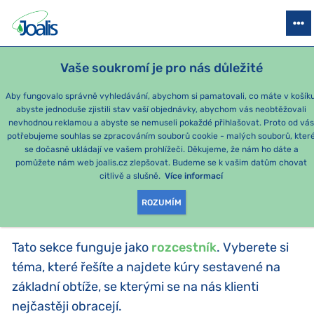
PRODUKTY
PODLE OBTÍŽÍ
SEZÓNNÍ BALÍČKY
PRO DĚTI
PO
Vaše soukromí je pro nás důležité
Aby fungovalo správně vyhledávání, abychom si pamatovali, co máte v košíku
abyste jednoduše zjistili stav vaší objednávky, abychom vás neobtěžovali
Momentálně nejoblíbenější produkty
nevhodnou reklamou a abyste se nemuseli pokaždé přihlašovat. Proto od vá
potřebujeme souhlas se zpracováním souborů cookie - malých souborů, kter
se dočasně ukládají ve vašem prohlížeči. Děkujeme, že nám ho dáte a
PRODUKTY PODLE
pomůžete nám web joalis.cz zlepšovat. Budeme se k vašim datům chovat
citlivě a slušně.
Více informací
KATEGORIE
:
PODLE OBTÍŽÍ
ROZUMÍM
Tato sekce funguje jako
rozcestník
. Vyberete si
téma, které řešíte a najdete kúry sestavené na
základní obtíže, se kterými se na nás klienti
nejčastěji obracejí.