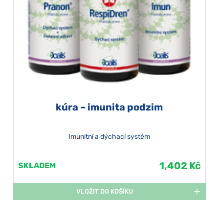
kúra – imunita podzim
Imunitní a dýchací systém
1,402 Kč
SKLADEM
VLOŽIT DO KOŠÍKU