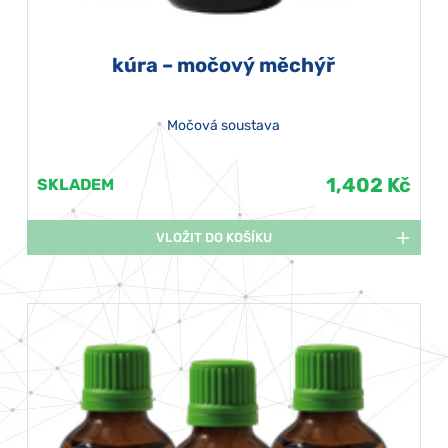
kúra – močový měchýř
Močová soustava
1,402 Kč
SKLADEM
VLOŽIT DO KOŠÍKU