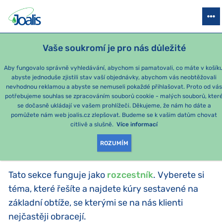
PRODUKTY
PODLE OBTÍŽÍ
SEZÓNNÍ BALÍČKY
PRO DĚTI
PO
Vaše soukromí je pro nás důležité
Aby fungovalo správně vyhledávání, abychom si pamatovali, co máte v košíku
abyste jednoduše zjistili stav vaší objednávky, abychom vás neobtěžovali
Momentálně nejoblíbenější produkty
nevhodnou reklamou a abyste se nemuseli pokaždé přihlašovat. Proto od vá
potřebujeme souhlas se zpracováním souborů cookie - malých souborů, kter
se dočasně ukládají ve vašem prohlížeči. Děkujeme, že nám ho dáte a
PRODUKTY PODLE
pomůžete nám web joalis.cz zlepšovat. Budeme se k vašim datům chovat
citlivě a slušně.
Více informací
KATEGORIE
:
PODLE OBTÍŽÍ
ROZUMÍM
Tato sekce funguje jako
rozcestník
. Vyberete si
téma, které řešíte a najdete kúry sestavené na
základní obtíže, se kterými se na nás klienti
nejčastěji obracejí.