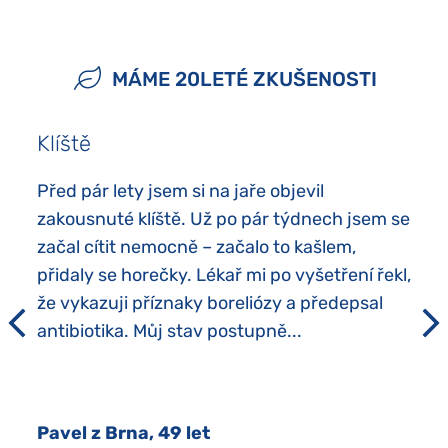
MÁME 20LETÉ ZKUŠENOSTI
Klíště
Před pár lety jsem si na jaře objevil
zakousnuté klíště. Už po pár týdnech jsem se
začal cítit nemocně – začalo to kašlem,
přidaly se horečky. Lékař mi po vyšetření řekl,
že vykazuji příznaky boreliózy a předepsal
antibiotika. Můj stav postupně...
Pavel z Brna, 49 let