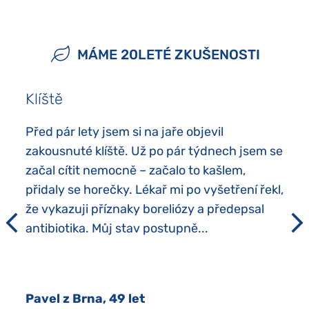
MÁME 20LETÉ ZKUŠENOSTI
Klíště
Před pár lety jsem si na jaře objevil
zakousnuté klíště. Už po pár týdnech jsem se
začal cítit nemocně – začalo to kašlem,
přidaly se horečky. Lékař mi po vyšetření řekl,
že vykazuji příznaky boreliózy a předepsal
antibiotika. Můj stav postupně...
Pavel z Brna, 49 let