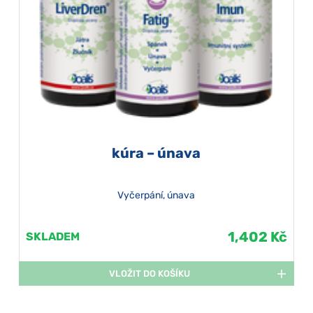
kúra – únava
Vyčerpání, únava
1,402 Kč
SKLADEM
VLOŽIT DO KOŠÍKU