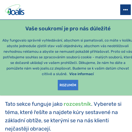
PRODUKTY
PODLE OBTÍŽÍ
SEZÓNNÍ BALÍČKY
PRO DĚTI
PO
Vaše soukromí je pro nás důležité
Aby fungovalo správně vyhledávání, abychom si pamatovali, co máte v košíku
abyste jednoduše zjistili stav vaší objednávky, abychom vás neobtěžovali
Momentálně nejoblíbenější produkty
nevhodnou reklamou a abyste se nemuseli pokaždé přihlašovat. Proto od vá
potřebujeme souhlas se zpracováním souborů cookie - malých souborů, kter
se dočasně ukládají ve vašem prohlížeči. Děkujeme, že nám ho dáte a
PRODUKTY PODLE
pomůžete nám web joalis.cz zlepšovat. Budeme se k vašim datům chovat
citlivě a slušně.
Více informací
KATEGORIE
:
PODLE OBTÍŽÍ
ROZUMÍM
Tato sekce funguje jako
rozcestník
. Vyberete si
téma, které řešíte a najdete kúry sestavené na
základní obtíže, se kterými se na nás klienti
nejčastěji obracejí.