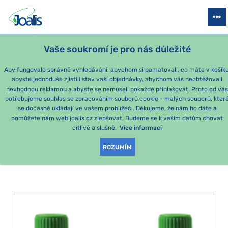
PRODUKTY
PODLE OBTÍŽÍ
SEZÓNNÍ BALÍČKY
PRO DĚTI
PO
Vaše soukromí je pro nás důležité
Aby fungovalo správně vyhledávání, abychom si pamatovali, co máte v košíku
abyste jednoduše zjistili stav vaší objednávky, abychom vás neobtěžovali
Momentálně nejoblíbenější produkty
nevhodnou reklamou a abyste se nemuseli pokaždé přihlašovat. Proto od vá
potřebujeme souhlas se zpracováním souborů cookie - malých souborů, kter
se dočasně ukládají ve vašem prohlížeči. Děkujeme, že nám ho dáte a
PRODUKTY PODLE
pomůžete nám web joalis.cz zlepšovat. Budeme se k vašim datům chovat
citlivě a slušně.
Více informací
KATEGORIE
:
LÉTO V POHODĚ
ROZUMÍM