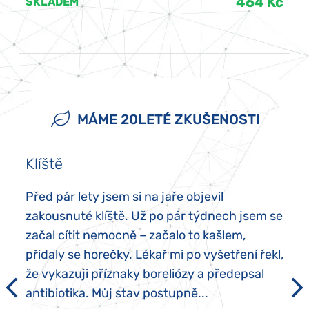
464 Kč
SKLADEM
MÁME 20LETÉ ZKUŠENOSTI
Klíště
Před pár lety jsem si na jaře objevil
zakousnuté klíště. Už po pár týdnech jsem se
začal cítit nemocně – začalo to kašlem,
přidaly se horečky. Lékař mi po vyšetření řekl,
že vykazuji příznaky boreliózy a předepsal
antibiotika. Můj stav postupně...