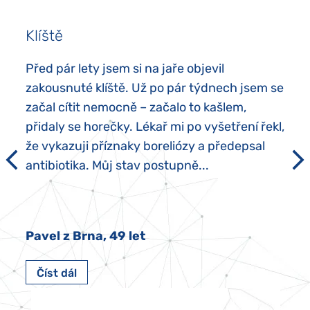
Klíště
Před pár lety jsem si na jaře objevil
zakousnuté klíště. Už po pár týdnech jsem se
začal cítit nemocně – začalo to kašlem,
přidaly se horečky. Lékař mi po vyšetření řekl,
že vykazuji příznaky boreliózy a předepsal
antibiotika. Můj stav postupně...
Pavel z Brna, 49 let
Číst dál