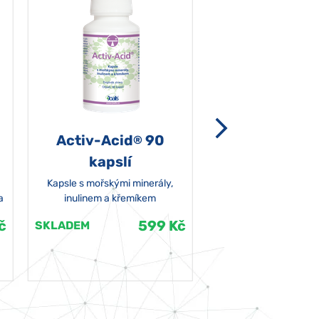
Activ-Acid
90
Non-grata 5
®
kapslí
Kapsle s mořskými minerály,
a
inulinem a křemíkem
č
599 Kč
SKLADEM
SKLADEM