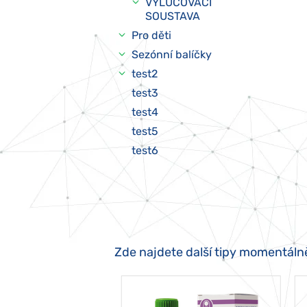
VYLUČOVACÍ
SOUSTAVA
Pro děti
Sezónní balíčky
test2
test3
test4
test5
test6
Zde najdete další tipy momentáln