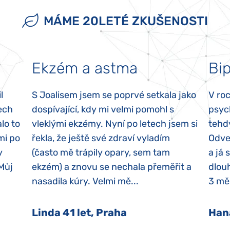
MÁME 20LETÉ ZKUŠENOSTI
Ekzém a astma
Bip
l
S Joalisem jsem se poprvé setkala jako
V ro
ech
dospívající, kdy mi velmi pomohl s
psyc
lo to
vleklými ekzémy. Nyní po letech jsem si
tehd
mi po
řekla, že ještě své zdraví vyladím
Odvez
y
(často mě trápily opary, sem tam
a já 
 Můj
ekzém) a znovu se nechala přeměřit a
dlouh
nasadila kúry. Velmi mě...
3 měs
Linda 41 let, Praha
Han