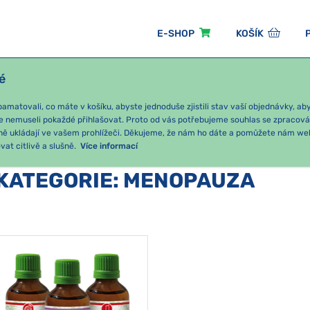
E-SHOP
KOŠÍK
é
ÓNNÍ BALÍČKY
PRO DĚTI
PODLE KATEGORIE
matovali, co máte v košíku, abyste jednoduše zjistili stav vaší objednávky, a
e nemuseli pokaždé přihlašovat. Proto od vás potřebujeme souhlas se zpracov
ně ukládají ve vašem prohlížeči. Děkujeme, že nám ho dáte a pomůžete nám we
at citlivě a slušně.
Více informací
KATEGORIE
:
MENOPAUZA