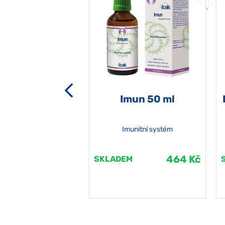
-grata 50 ml
Imun 50 ml
Imunitní systém
464 Kč
464 Kč
EM
SKLADEM