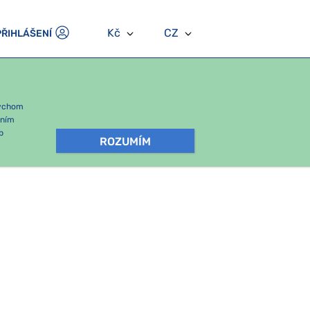
Kč
CZ
PŘIHLÁŠENÍ
bychom
áním
b
ROZUMÍM