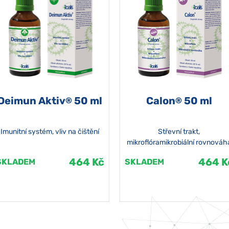
Deimun Aktiv
50 ml
Calon
50 ml
®
®
Imunitní systém, vliv na čištění
Střevní trakt,
mikroflóramikrobiální rovnováh
464 Kč
464 K
SKLADEM
SKLADEM