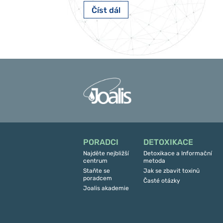
Číst dál
PORADCI
DETOXIKACE
Najděte nejbližší
Detoxikace a Informační
centrum
metoda
Staňte se
Jak se zbavit toxinů
poradcem
Časté otázky
Joalis akademie