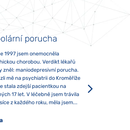
olární porucha
Autismus
ce 1997 jsem onemocněla
Mojí dcerce byl v
hickou chorobou. Verdikt lékařů
diagnostikován tz
y zněl: maniodepresivní porucha.
První příznaky se
li mě na psychiatrii do Kroměříže
narození, Rozálka 
se stala zdejší pacientkou na
který je u „normál
ých 17 let. V léčebně jsem trávila
Po půl roce života
íce z každého roku, měla jsem...
krmit odstříkaným
a
Pavlína Pešato