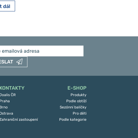
t dál
Číst dál
ESLAT
KONTAKTY
E-SHOP
Joalis ČR
Produkty
Praha
Podle obtíží
Brno
Sezónní balíčky
Ostrava
Pro děti
Zahraniční zastoupení
Podle kategorie