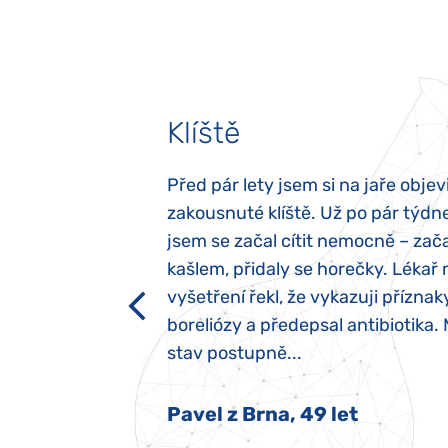
Klíště
elých třech letech
Před pár lety jsem si na jaře objevi
atypický autismus.
zakousnuté klíště. Už po pár týdn
evily hned po
jsem se začal cítit nemocně – zača
ěla sací reflex,
kašlem, přidaly se horečky. Lékař 
h dětí“ vrozený.
vyšetření řekl, že vykazuji příznak
y jsme ji museli
boreliózy a předepsal antibiotika.
stav postupně...
 Nový Jičín
Pavel z Brna, 49 let