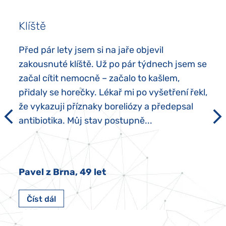
Klíště
Před pár lety jsem si na jaře objevil
zakousnuté klíště. Už po pár týdnech jsem se
začal cítit nemocně – začalo to kašlem,
přidaly se horečky. Lékař mi po vyšetření řekl,
že vykazuji příznaky boreliózy a předepsal
antibiotika. Můj stav postupně...
Pavel z Brna, 49 let
Číst dál