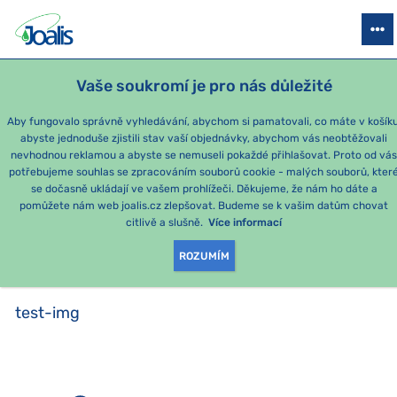
PRODUKTY
PODLE OBTÍŽÍ
SEZÓNNÍ BALÍČKY
PRO DĚTI
PO
Vaše soukromí je pro nás důležité
Aby fungovalo správně vyhledávání, abychom si pamatovali, co máte v košíku
abyste jednoduše zjistili stav vaší objednávky, abychom vás neobtěžovali
test-img
nevhodnou reklamou a abyste se nemuseli pokaždé přihlašovat. Proto od vá
potřebujeme souhlas se zpracováním souborů cookie - malých souborů, kter
se dočasně ukládají ve vašem prohlížeči. Děkujeme, že nám ho dáte a
PRODUKTY PODLE
pomůžete nám web joalis.cz zlepšovat. Budeme se k vašim datům chovat
citlivě a slušně.
Více informací
KATEGORIE
:
TEST-IMG
ROZUMÍM
test-img