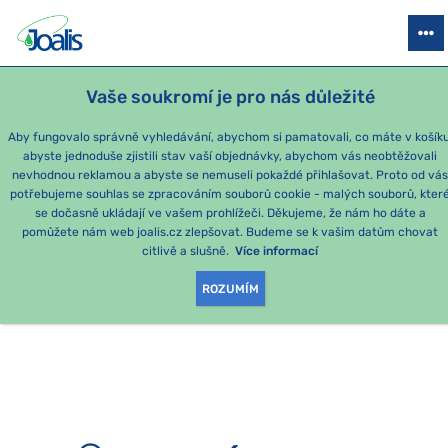
PRODUKTY
PODLE OBTÍŽÍ
SEZÓNNÍ BALÍČKY
PRO DĚTI
PO
Vaše soukromí je pro nás důležité
Aby fungovalo správně vyhledávání, abychom si pamatovali, co máte v košíku
abyste jednoduše zjistili stav vaší objednávky, abychom vás neobtěžovali
nevhodnou reklamou a abyste se nemuseli pokaždé přihlašovat. Proto od vá
potřebujeme souhlas se zpracováním souborů cookie - malých souborů, kter
se dočasně ukládají ve vašem prohlížeči. Děkujeme, že nám ho dáte a
OMLOUVÁME SE, ALE
pomůžete nám web joalis.cz zlepšovat. Budeme se k vašim datům chovat
citlivě a slušně.
Více informací
TATO STRÁNKA
ROZUMÍM
NEEXISTUJE.