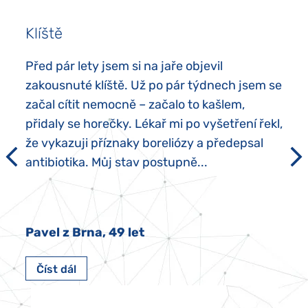
Klíště
Před pár lety jsem si na jaře objevil
zakousnuté klíště. Už po pár týdnech jsem se
začal cítit nemocně – začalo to kašlem,
přidaly se horečky. Lékař mi po vyšetření řekl,
že vykazuji příznaky boreliózy a předepsal
antibiotika. Můj stav postupně...
Pavel z Brna, 49 let
Číst dál