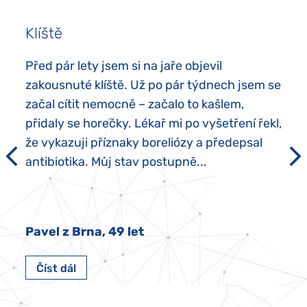
Klíště
Před pár lety jsem si na jaře objevil
zakousnuté klíště. Už po pár týdnech jsem se
začal cítit nemocně – začalo to kašlem,
přidaly se horečky. Lékař mi po vyšetření řekl,
že vykazuji příznaky boreliózy a předepsal
antibiotika. Můj stav postupně...
Pavel z Brna, 49 let
Číst dál