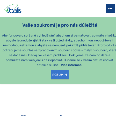
PRODUKTY
PODLE OBTÍŽÍ
SEZÓNNÍ BALÍČKY
PRO DĚTI
PO
Vaše soukromí je pro nás důležité
Aby fungovalo správně vyhledávání, abychom si pamatovali, co máte v košíku
abyste jednoduše zjistili stav vaší objednávky, abychom vás neobtěžovali
nevhodnou reklamou a abyste se nemuseli pokaždé přihlašovat. Proto od vá
potřebujeme souhlas se zpracováním souborů cookie - malých souborů, kter
se dočasně ukládají ve vašem prohlížeči. Děkujeme, že nám ho dáte a
OMLOUVÁME SE, ALE
pomůžete nám web joalis.cz zlepšovat. Budeme se k vašim datům chovat
citlivě a slušně.
Více informací
TATO STRÁNKA
ROZUMÍM
NEEXISTUJE.