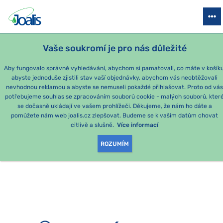
PRODUKTY
PODLE OBTÍŽÍ
SEZÓNNÍ BALÍČKY
PRO DĚTI
PO
Vaše soukromí je pro nás důležité
Aby fungovalo správně vyhledávání, abychom si pamatovali, co máte v košíku
abyste jednoduše zjistili stav vaší objednávky, abychom vás neobtěžovali
nevhodnou reklamou a abyste se nemuseli pokaždé přihlašovat. Proto od vá
potřebujeme souhlas se zpracováním souborů cookie - malých souborů, kter
se dočasně ukládají ve vašem prohlížeči. Děkujeme, že nám ho dáte a
OMLOUVÁME SE, ALE
pomůžete nám web joalis.cz zlepšovat. Budeme se k vašim datům chovat
citlivě a slušně.
Více informací
TATO STRÁNKA
ROZUMÍM
NEEXISTUJE.