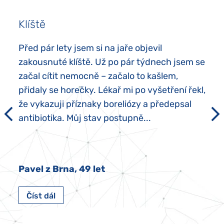
Klíště
Před pár lety jsem si na jaře objevil
zakousnuté klíště. Už po pár týdnech jsem se
začal cítit nemocně – začalo to kašlem,
přidaly se horečky. Lékař mi po vyšetření řekl,
že vykazuji příznaky boreliózy a předepsal
antibiotika. Můj stav postupně...
Pavel z Brna, 49 let
Číst dál