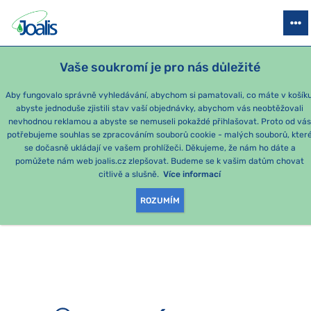
PRODUKTY
PODLE OBTÍŽÍ
SEZÓNNÍ BALÍČKY
PRO DĚTI
PO
Vaše soukromí je pro nás důležité
Aby fungovalo správně vyhledávání, abychom si pamatovali, co máte v košíku
abyste jednoduše zjistili stav vaší objednávky, abychom vás neobtěžovali
nevhodnou reklamou a abyste se nemuseli pokaždé přihlašovat. Proto od vá
potřebujeme souhlas se zpracováním souborů cookie - malých souborů, kter
se dočasně ukládají ve vašem prohlížeči. Děkujeme, že nám ho dáte a
OMLOUVÁME SE, ALE
pomůžete nám web joalis.cz zlepšovat. Budeme se k vašim datům chovat
citlivě a slušně.
Více informací
TATO STRÁNKA
ROZUMÍM
NEEXISTUJE.