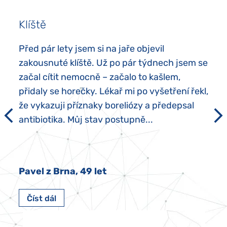
Klíště
Před pár lety jsem si na jaře objevil
zakousnuté klíště. Už po pár týdnech jsem se
začal cítit nemocně – začalo to kašlem,
přidaly se horečky. Lékař mi po vyšetření řekl,
že vykazuji příznaky boreliózy a předepsal
antibiotika. Můj stav postupně...
Pavel z Brna, 49 let
Číst dál