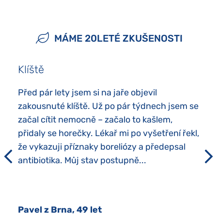
MÁME 20LETÉ ZKUŠENOSTI
Klíště
Před pár lety jsem si na jaře objevil
zakousnuté klíště. Už po pár týdnech jsem se
začal cítit nemocně – začalo to kašlem,
přidaly se horečky. Lékař mi po vyšetření řekl,
že vykazuji příznaky boreliózy a předepsal
antibiotika. Můj stav postupně...
Pavel z Brna, 49 let