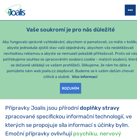
PRODUKTY
PODLE OBTÍŽÍ
SEZÓNNÍ BALÍČKY
PRO DĚTI
PO
Vaše soukromí je pro nás důležité
Aby fungovalo správně vyhledávání, abychom si pamatovali, co máte v košíku
abyste jednoduše zjistili stav vaší objednávky, abychom vás neobtěžovali
Joalis emoce
nevhodnou reklamou a abyste se nemuseli pokaždé přihlašovat. Proto od vá
potřebujeme souhlas se zpracováním souborů cookie - malých souborů, kter
se dočasně ukládají ve vašem prohlížeči. Děkujeme, že nám ho dáte a
PRODUKTY PODLE
pomůžete nám web joalis.cz zlepšovat. Budeme se k vašim datům chovat
citlivě a slušně.
Více informací
KATEGORIE
:
JOALIS EMOCE
ROZUMÍM
Přípravky Joalis jsou přírodní
doplňky stravy
zpracované specifickou informační technologií, ve
kterých se propojuje síla informací s účinky bylin.
Emoční přípravky ovlivňují
psychiku, nervový