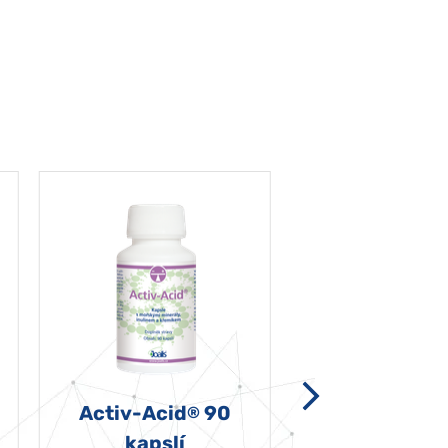
Activ-Acid
90
Non-grata 5
®
kapslí