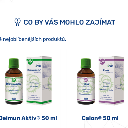
CO BY VÁS MOHLO ZAJÍMAT
ě nejoblíbenějších produktů.
Deimun Aktiv
50 ml
Calon
50 ml
®
®