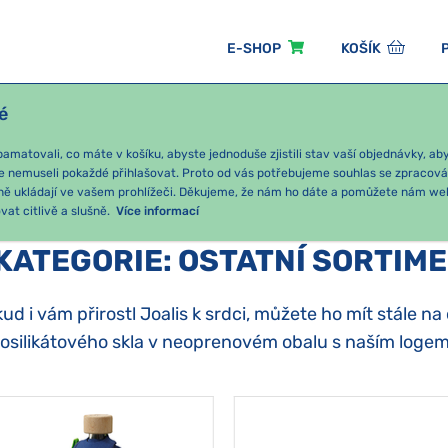
E-SHOP
KOŠÍK
é
ÓNNÍ BALÍČKY
PRO DĚTI
PODLE KATEGORIE
matovali, co máte v košíku, abyste jednoduše zjistili stav vaší objednávky, a
e nemuseli pokaždé přihlašovat. Proto od vás potřebujeme souhlas se zpracov
ně ukládají ve vašem prohlížeči. Děkujeme, že nám ho dáte a pomůžete nám we
at citlivě a slušně.
Více informací
KATEGORIE
:
OSTATNÍ SORTIM
ud i vám přirostl Joalis k srdci, můžete ho mít stále na
osilikátového skla v neoprenovém obalu s naším logem