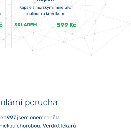
Kapsle s mořskými minerály,
a
inulinem a křemíkem
č
599 Kč
SKLADEM
SKLADEM
olární porucha
Autismus
ce 1997 jsem onemocněla
Mojí dcerce byl v
hickou chorobou. Verdikt lékařů
diagnostikován tz