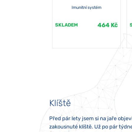
Imunitní systém
464 Kč
464 Kč
EM
SKLADEM
Klíště
elých třech letech
Před pár lety jsem si na jaře objevi
atypický autismus.
zakousnuté klíště. Už po pár týdn