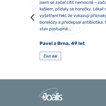
evily hned po
jsem se začal cítit nemocně – zača
ěla sací reflex,
kašlem, přidaly se horečky. Lékař 
h dětí“ vrozený.
vyšetření řekl, že vykazuji příznak
y jsme ji museli
boreliózy a předepsal antibiotika.
stav postupně...
 Nový Jičín
Pavel z Brna, 49 let
Číst dál