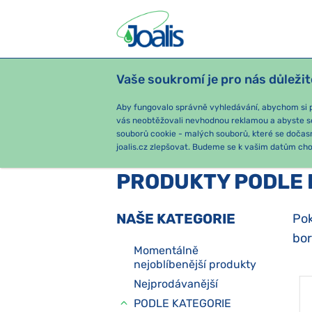
Vaše soukromí je pro nás důležit
PRODUKTY
PODLE OBTÍŽÍ
SEZ
Aby fungovalo správně vyhledávání, abychom si pa
vás neobtěžovali nevhodnou reklamou a abyste s
souborů cookie - malých souborů, které se dočas
joalis.cz zlepšovat. Budeme se k vašim datům chov
PRODUKTY PODLE 
NAŠE KATEGORIE
Pok
bor
Momentálně
nejoblíbenější produkty
Nejprodávanější
PODLE KATEGORIE