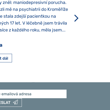
y zněl: maniodepresivní porucha.
První příznaky se
li mě na psychiatrii do Kroměříže
narození, Rozálka 
se stala zdejší pacientkou na
který je u „normál
ých 17 let. V léčebně jsem trávila
Po půl roce života
íce z každého roku, měla jsem...
krmit odstříkaným
a
Pavlína Pešato
t dál
Číst dál
ESLAT