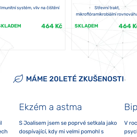
Imunitní systém, vliv na čištění
Střevní trakt,
mikroflóramikrobiální rovnováh
464 Kč
464 K
SKLADEM
SKLADEM
MÁME 20LETÉ ZKUŠENOSTI
Ekzém a astma
Bip
l
S Joalisem jsem se poprvé setkala jako
V ro
ech
dospívající, kdy mi velmi pomohl s
psyc