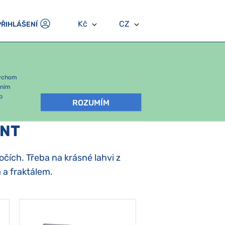
Kč
CZ
PŘIHLÁŠENÍ
bychom
áním
b
ROZUMÍM
ENT
 očích. Třeba na krásné lahvi z
 a fraktálem.