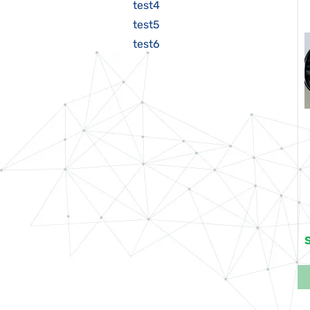
test4
test5
test6