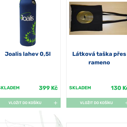
Joalis lahev 0,5l
Látková taška přes
rameno
399 Kč
130 K
SKLADEM
SKLADEM
VLOŽIT DO KOŠÍKU
VLOŽIT DO KOŠÍKU