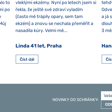
lo to
vleklými ekzémy. Nyní po letech jsem si
tehd
mi po
řekla, že ještě své zdraví vyladím
Odvez
y
(často mě trápily opary, sem tam
a já 
 Můj
ekzém) a znovu se nechala přeměřit a
dlouh
nasadila kúry. Velmi mě...
3 měs
Linda 41 let, Praha
Han
Číst dál
Čís
NOVINKY DO SCHRÁNKY
:
OD