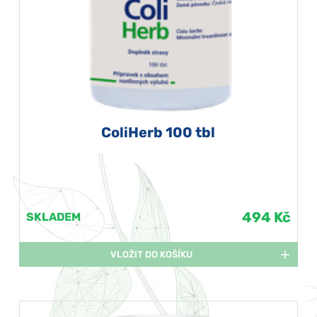
ColiHerb 100 tbl
494 Kč
SKLADEM
VLOŽIT DO KOŠÍKU