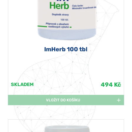
ImHerb 100 tbl
494 Kč
SKLADEM
VLOŽIT DO KOŠÍKU