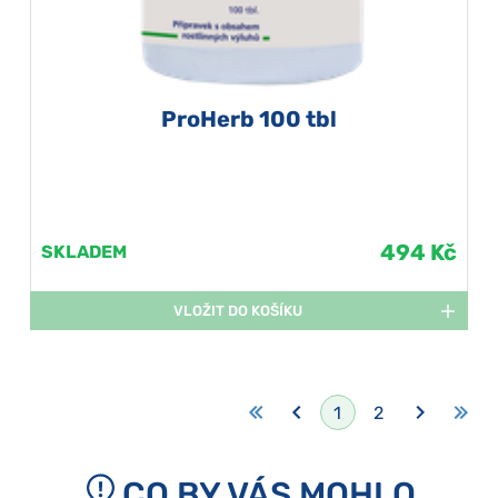
ProHerb 100 tbl
494 Kč
SKLADEM
VLOŽIT DO KOŠÍKU
1
2
CO BY VÁS MOHLO