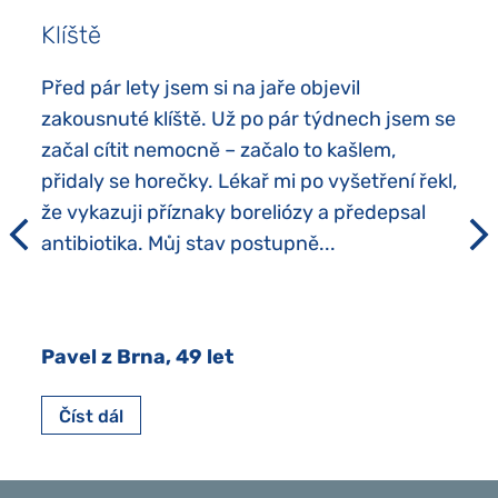
Klíště
Před pár lety jsem si na jaře objevil
zakousnuté klíště. Už po pár týdnech jsem se
začal cítit nemocně – začalo to kašlem,
přidaly se horečky. Lékař mi po vyšetření řekl,
že vykazuji příznaky boreliózy a předepsal
antibiotika. Můj stav postupně...
Pavel z Brna, 49 let
Číst dál