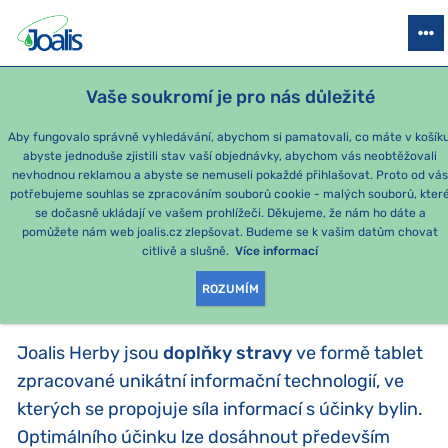
PRODUKTY
PODLE OBTÍŽÍ
SEZÓNNÍ BALÍČKY
PRO DĚTI
PO
Vaše soukromí je pro nás důležité
Aby fungovalo správně vyhledávání, abychom si pamatovali, co máte v košíku
abyste jednoduše zjistili stav vaší objednávky, abychom vás neobtěžovali
Tablety Herby
nevhodnou reklamou a abyste se nemuseli pokaždé přihlašovat. Proto od vá
potřebujeme souhlas se zpracováním souborů cookie - malých souborů, kter
se dočasně ukládají ve vašem prohlížeči. Děkujeme, že nám ho dáte a
PRODUKTY PODLE
pomůžete nám web joalis.cz zlepšovat. Budeme se k vašim datům chovat
citlivě a slušně.
Více informací
KATEGORIE
:
TABLETY HERBY
ROZUMÍM
Joalis Herby jsou
doplňky stravy
ve formě tablet
zpracované unikátní informační technologií, ve
kterých se propojuje síla informací s účinky bylin.
Optimálního účinku lze dosáhnout především