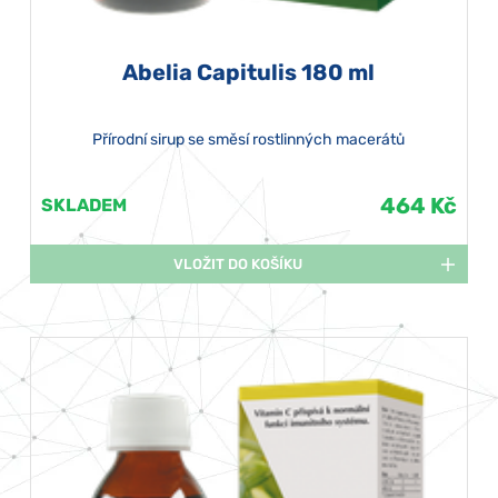
Abelia Capitulis 180 ml
Přírodní sirup se směsí rostlinných macerátů
464 Kč
SKLADEM
VLOŽIT DO KOŠÍKU