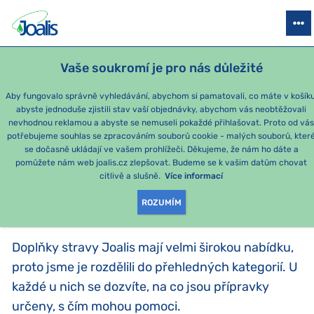
PRODUKTY
PODLE OBTÍŽÍ
SEZÓNNÍ BALÍČKY
PRO DĚTI
PO
Vaše soukromí je pro nás důležité
Aby fungovalo správně vyhledávání, abychom si pamatovali, co máte v košíku
abyste jednoduše zjistili stav vaší objednávky, abychom vás neobtěžovali
PODLE KATEGORIE
nevhodnou reklamou a abyste se nemuseli pokaždé přihlašovat. Proto od vá
potřebujeme souhlas se zpracováním souborů cookie - malých souborů, kter
se dočasně ukládají ve vašem prohlížeči. Děkujeme, že nám ho dáte a
PRODUKTY PODLE
pomůžete nám web joalis.cz zlepšovat. Budeme se k vašim datům chovat
citlivě a slušně.
Více informací
KATEGORIE
:
PODLE KATEGORIE
ROZUMÍM
Doplňky stravy Joalis mají velmi širokou nabídku,
proto jsme je rozdělili do přehledných kategorií. U
každé u nich se dozvíte, na co jsou přípravky
určeny, s čím mohou pomoci.