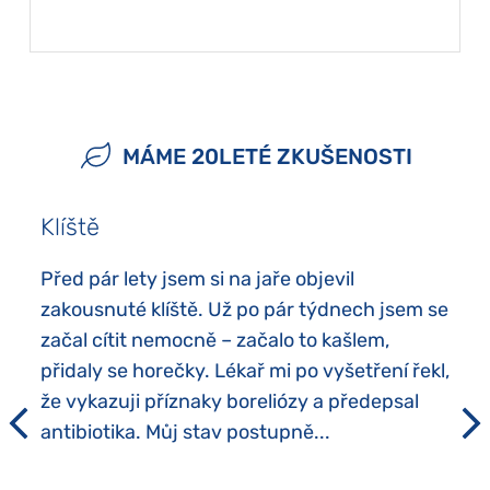
MÁME 20LETÉ ZKUŠENOSTI
Klíště
Před pár lety jsem si na jaře objevil
zakousnuté klíště. Už po pár týdnech jsem se
začal cítit nemocně – začalo to kašlem,
přidaly se horečky. Lékař mi po vyšetření řekl,
že vykazuji příznaky boreliózy a předepsal
antibiotika. Můj stav postupně...