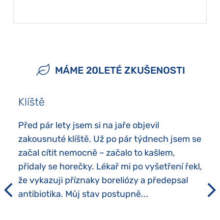
MÁME 20LETÉ ZKUŠENOSTI
Klíště
Před pár lety jsem si na jaře objevil
zakousnuté klíště. Už po pár týdnech jsem se
začal cítit nemocně – začalo to kašlem,
přidaly se horečky. Lékař mi po vyšetření řekl,
že vykazuji příznaky boreliózy a předepsal
antibiotika. Můj stav postupně...