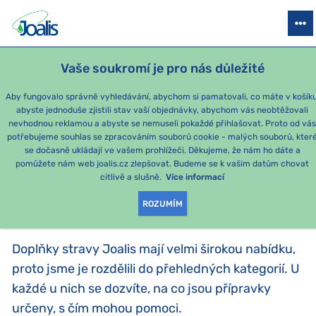
PRODUKTY
PODLE OBTÍŽÍ
SEZÓNNÍ BALÍČKY
PRO DĚTI
PO
Vaše soukromí je pro nás důležité
Aby fungovalo správně vyhledávání, abychom si pamatovali, co máte v košíku
abyste jednoduše zjistili stav vaší objednávky, abychom vás neobtěžovali
PODLE KATEGORIE
nevhodnou reklamou a abyste se nemuseli pokaždé přihlašovat. Proto od vá
potřebujeme souhlas se zpracováním souborů cookie - malých souborů, kter
se dočasně ukládají ve vašem prohlížeči. Děkujeme, že nám ho dáte a
PRODUKTY PODLE
pomůžete nám web joalis.cz zlepšovat. Budeme se k vašim datům chovat
citlivě a slušně.
Více informací
KATEGORIE
:
PODLE KATEGORIE
ROZUMÍM
Doplňky stravy Joalis mají velmi širokou nabídku,
proto jsme je rozdělili do přehledných kategorií. U
každé u nich se dozvíte, na co jsou přípravky
určeny, s čím mohou pomoci.