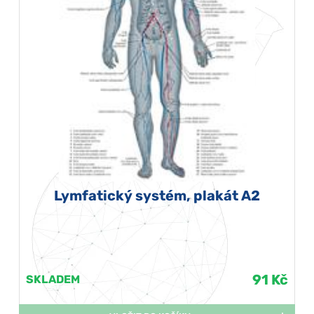
Lymfatický systém, plakát A2
91 Kč
SKLADEM