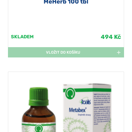
MeHerb 100 tbl
494 Kč
SKLADEM
VLOŽIT DO KOŠÍKU