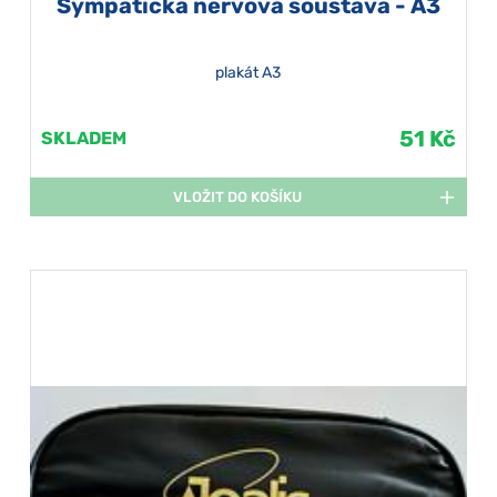
Sympatická nervová soustava - A3
plakát A3
51 Kč
SKLADEM
VLOŽIT DO KOŠÍKU