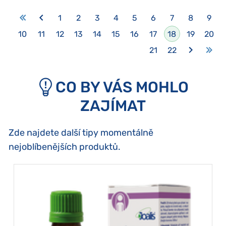
1
2
3
4
5
6
7
8
9
10
11
12
13
14
15
16
17
18
19
20
21
22
CO BY VÁS MOHLO
ZAJÍMAT
Zde najdete další tipy momentálně
nejoblíbenějších produktů.