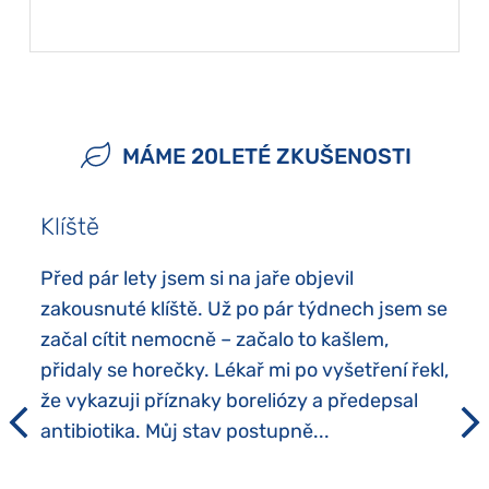
MÁME 20LETÉ ZKUŠENOSTI
Klíště
Před pár lety jsem si na jaře objevil
zakousnuté klíště. Už po pár týdnech jsem se
začal cítit nemocně – začalo to kašlem,
přidaly se horečky. Lékař mi po vyšetření řekl,
že vykazuji příznaky boreliózy a předepsal
antibiotika. Můj stav postupně...