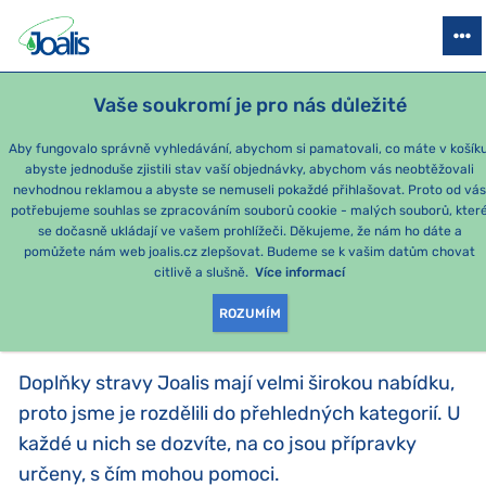
PRODUKTY
PODLE OBTÍŽÍ
SEZÓNNÍ BALÍČKY
PRO DĚTI
PO
Vaše soukromí je pro nás důležité
Aby fungovalo správně vyhledávání, abychom si pamatovali, co máte v košíku
abyste jednoduše zjistili stav vaší objednávky, abychom vás neobtěžovali
PODLE KATEGORIE
nevhodnou reklamou a abyste se nemuseli pokaždé přihlašovat. Proto od vá
potřebujeme souhlas se zpracováním souborů cookie - malých souborů, kter
se dočasně ukládají ve vašem prohlížeči. Děkujeme, že nám ho dáte a
PRODUKTY PODLE
pomůžete nám web joalis.cz zlepšovat. Budeme se k vašim datům chovat
citlivě a slušně.
Více informací
KATEGORIE
:
PODLE KATEGORIE
ROZUMÍM
Doplňky stravy Joalis mají velmi širokou nabídku,
proto jsme je rozdělili do přehledných kategorií. U
každé u nich se dozvíte, na co jsou přípravky
určeny, s čím mohou pomoci.