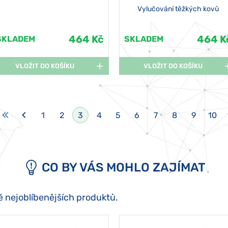
Vylučování těžkých kovů
464 Kč
464 K
SKLADEM
SKLADEM
VLOŽIT DO KOŠÍKU
VLOŽIT DO KOŠÍKU
1
2
3
4
5
6
7
8
9
10
CO BY VÁS MOHLO ZAJÍMAT
ě nejoblíbenějších produktů.