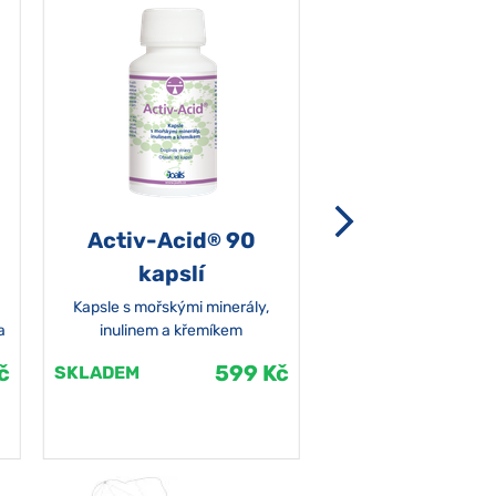
Activ-Acid
90
Non-grata 5
®
kapslí
Kapsle s mořskými minerály,
a
inulinem a křemíkem
č
599 Kč
SKLADEM
SKLADEM