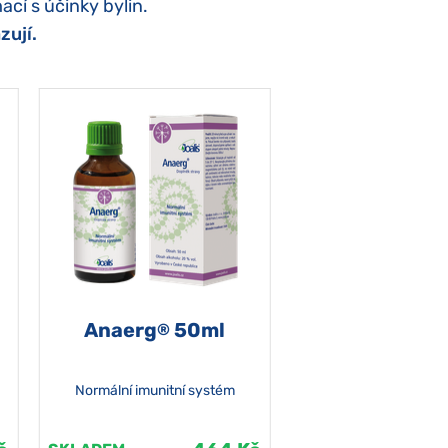
ací s účinky bylin.
zují.
Anaerg
50ml
®
Normální imunitní systém