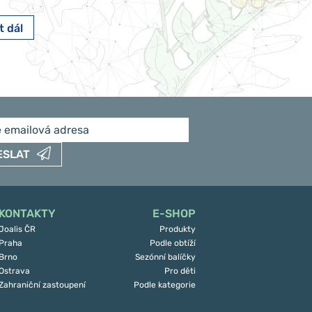
t dál
Číst dál
ESLAT
KONTAKTY
E-SHOP
Joalis ČR
Produkty
Praha
Podle obtíží
Brno
Sezónní balíčky
Ostrava
Pro děti
Zahraniční zastoupení
Podle kategorie