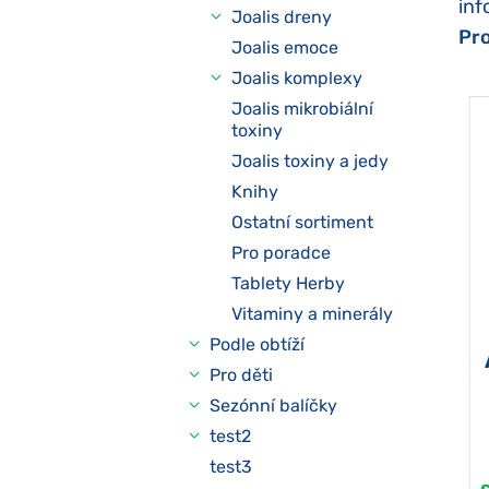
inf
Joalis dreny
Pro
Joalis emoce
Joalis komplexy
Joalis mikrobiální
toxiny
Joalis toxiny a jedy
Knihy
Ostatní sortiment
Pro poradce
Tablety Herby
Vitaminy a minerály
Podle obtíží
Pro děti
Sezónní balíčky
test2
test3