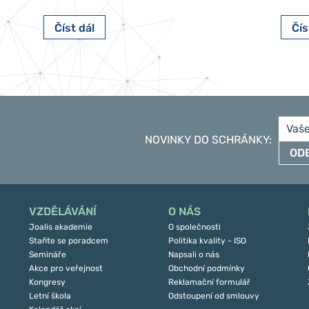
Číst dál
Čís
NOVINKY DO SCHRÁNKY
:
OD
VZDĚLÁVÁNÍ
O NÁS
Joalis akademie
O společnosti
Staňte se poradcem
Politika kvality - ISO
Semináře
Napsali o nás
Akce pro veřejnost
Obchodní podmínky
Kongresy
Reklamační formulář
Letní škola
Odstoupení od smlouvy