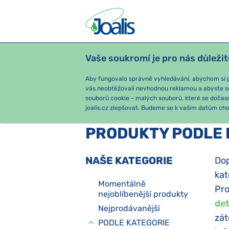
Vaše soukromí je pro nás důležit
PRODUKTY
PODLE OBTÍŽÍ
SEZ
Aby fungovalo správně vyhledávání, abychom si pa
vás neobtěžovali nevhodnou reklamou a abyste s
souborů cookie - malých souborů, které se dočas
joalis.cz zlepšovat. Budeme se k vašim datům chov
PRODUKTY PODLE 
NAŠE KATEGORIE
Dop
kat
Momentálně
Pro
nejoblíbenější produkty
det
Nejprodávanější
zát
PODLE KATEGORIE