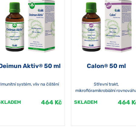
Deimun Aktiv
50 ml
Calon
50 ml
®
®
Imunitní systém, vliv na čištění
Střevní trakt,
mikroflóramikrobiální rovnováh
464 Kč
464 K
SKLADEM
SKLADEM