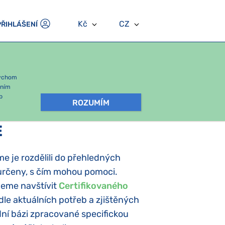
Kč
CZ
PŘIHLÁŠENÍ
bychom
áním
b
ROZUMÍM
E
me je rozdělili do přehledných
y určeny, s čím mohou pomoci.
ujeme navštívit
Certifikovaného
 dle aktuálních potřeb a zjištěných
odní bázi zpracované specifickou