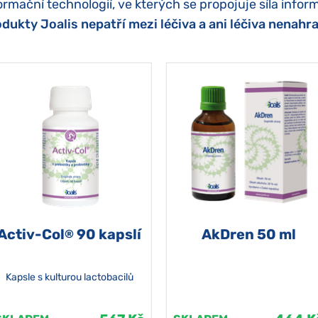
ormační technologií, ve kterých se propojuje síla inform
dukty Joalis nepatří mezi léčiva a ani léčiva nenahra
Activ-Col
90 kapslí
AkDren 50 ml
®
Kapsle s kulturou lactobacilů