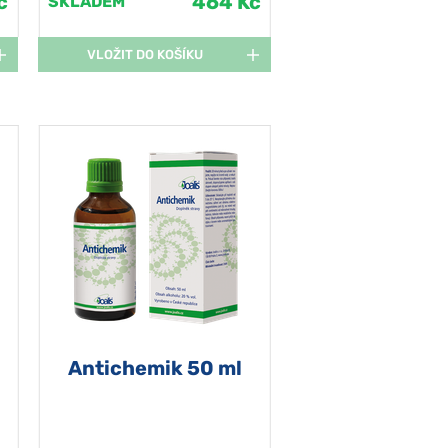
č
464 Kč
SKLADEM
VLOŽIT DO KOŠÍKU
Antichemik 50 ml