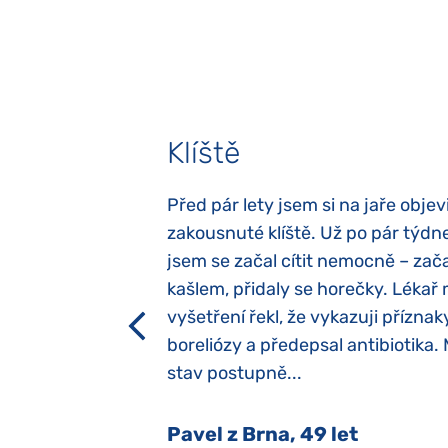
Klíště
elých třech letech
Před pár lety jsem si na jaře objevi
atypický autismus.
zakousnuté klíště. Už po pár týdn
evily hned po
jsem se začal cítit nemocně – zača
ěla sací reflex,
kašlem, přidaly se horečky. Lékař 
h dětí“ vrozený.
vyšetření řekl, že vykazuji příznak
y jsme ji museli
boreliózy a předepsal antibiotika.
stav postupně...
 Nový Jičín
Pavel z Brna, 49 let