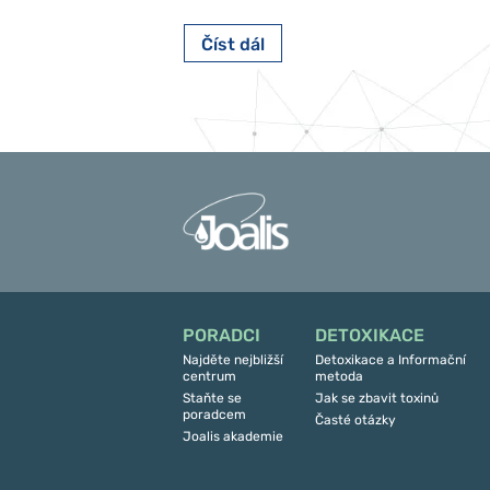
Číst dál
PORADCI
DETOXIKACE
Najděte nejbližší
Detoxikace a Informační
centrum
metoda
Staňte se
Jak se zbavit toxinů
poradcem
Časté otázky
Joalis akademie