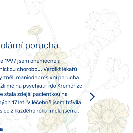
olární porucha
Autismus
ce 1997 jsem onemocněla
Mojí dcerce byl v
hickou chorobou. Verdikt lékařů
diagnostikován tz
y zněl: maniodepresivní porucha.
První příznaky se
li mě na psychiatrii do Kroměříže
narození, Rozálka 
se stala zdejší pacientkou na
který je u „normál
ých 17 let. V léčebně jsem trávila
Po půl roce života
íce z každého roku, měla jsem...
krmit odstříkaným
a
Pavlína Pešato