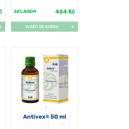
č
464 Kč
SKLADEM
VLOŽIT DO KOŠÍKU
Antivex
50 ml
®