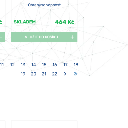
Obranyschopnost
č
464 Kč
SKLADEM
VLOŽIT DO KOŠÍKU
11
12
13
14
15
16
17
18
19
20
21
22