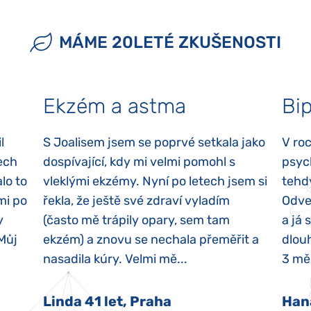
MÁME 20LETÉ ZKUŠENOSTI
Ekzém a astma
Bip
l
S Joalisem jsem se poprvé setkala jako
V ro
ech
dospívající, kdy mi velmi pomohl s
psyc
lo to
vleklými ekzémy. Nyní po letech jsem si
tehd
mi po
řekla, že ještě své zdraví vyladím
Odvez
y
(často mě trápily opary, sem tam
a já 
 Můj
ekzém) a znovu se nechala přeměřit a
dlouh
nasadila kúry. Velmi mě...
3 měs
Linda 41 let, Praha
Han