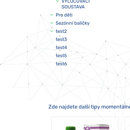
VYLUČOVACÍ
SOUSTAVA
Pro děti
Sezónní balíčky
test2
test3
test4
test5
test6
Zde najdete další tipy momentáln