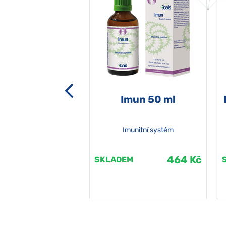
-grata 50 ml
Imun 50 ml
Imunitní systém
464 Kč
464 Kč
EM
SKLADEM