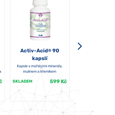
Activ-Acid
90
Non-grata 5
®
kapslí
Kapsle s mořskými minerály,
a
inulinem a křemíkem
č
599 Kč
SKLADEM
SKLADEM