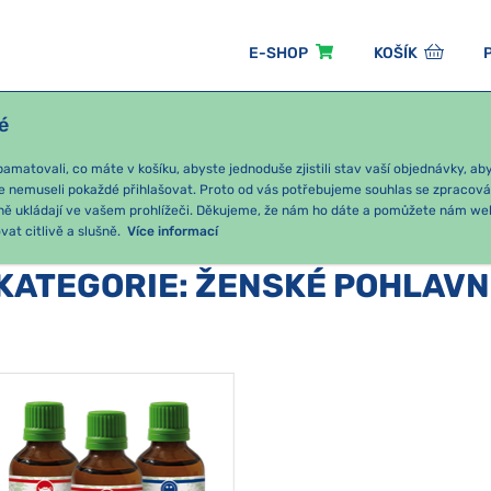
E-SHOP
KOŠÍK
é
ÓNNÍ BALÍČKY
PRO DĚTI
PODLE KATEGORIE
matovali, co máte v košíku, abyste jednoduše zjistili stav vaší objednávky, a
e nemuseli pokaždé přihlašovat. Proto od vás potřebujeme souhlas se zpracov
ně ukládají ve vašem prohlížeči. Děkujeme, že nám ho dáte a pomůžete nám we
at citlivě a slušně.
Více informací
KATEGORIE
:
ŽENSKÉ POHLAVN