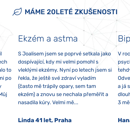
MÁME 20LETÉ ZKUŠENOSTI
Ekzém a astma
Bip
l
S Joalisem jsem se poprvé setkala jako
V ro
ech
dospívající, kdy mi velmi pomohl s
psyc
lo to
vleklými ekzémy. Nyní po letech jsem si
tehd
mi po
řekla, že ještě své zdraví vyladím
Odvez
y
(často mě trápily opary, sem tam
a já 
 Můj
ekzém) a znovu se nechala přeměřit a
dlouh
nasadila kúry. Velmi mě...
3 měs
Linda 41 let, Praha
Han