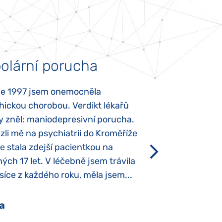
olární porucha
Autismus
ce 1997 jsem onemocněla
Mojí dcerce byl v
hickou chorobou. Verdikt lékařů
diagnostikován tz
y zněl: maniodepresivní porucha.
První příznaky se
li mě na psychiatrii do Kroměříže
narození, Rozálka 
se stala zdejší pacientkou na
který je u „normál
ých 17 let. V léčebně jsem trávila
Po půl roce života
íce z každého roku, měla jsem...
krmit odstříkaným
a
Pavlína Pešato