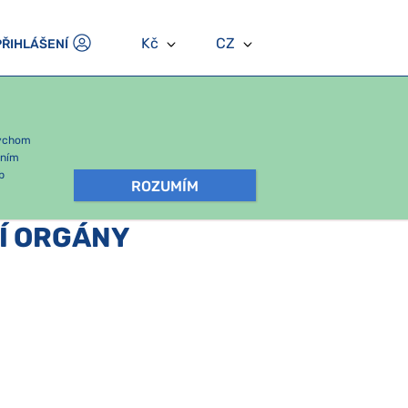
Kč
CZ
PŘIHLÁŠENÍ
bychom
áním
b
ROZUMÍM
Í ORGÁNY