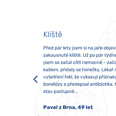
Klíště
elých třech letech
Před pár lety jsem si na jaře objevi
atypický autismus.
zakousnuté klíště. Už po pár týdn
evily hned po
jsem se začal cítit nemocně – zača
ěla sací reflex,
kašlem, přidaly se horečky. Lékař 
h dětí“ vrozený.
vyšetření řekl, že vykazuji příznak
y jsme ji museli
boreliózy a předepsal antibiotika.
stav postupně...
 Nový Jičín
Pavel z Brna, 49 let