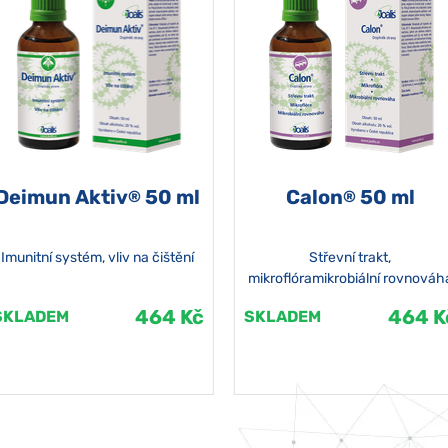
Deimun Aktiv
50 ml
Calon
50 ml
®
®
Imunitní systém, vliv na čištění
Střevní trakt,
mikroflóramikrobiální rovnováh
464 Kč
464 K
SKLADEM
SKLADEM