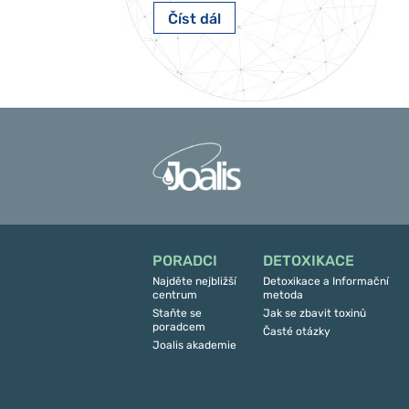
Číst dál
PORADCI
DETOXIKACE
Najděte nejbližší
Detoxikace a Informační
centrum
metoda
Staňte se
Jak se zbavit toxinů
poradcem
Časté otázky
Joalis akademie