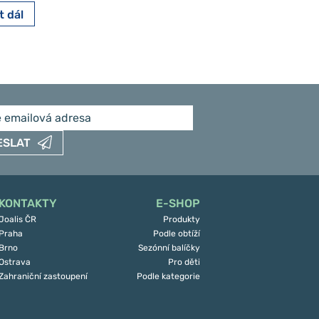
t dál
Číst dál
ESLAT
KONTAKTY
E-SHOP
Joalis ČR
Produkty
Praha
Podle obtíží
Brno
Sezónní balíčky
Ostrava
Pro děti
Zahraniční zastoupení
Podle kategorie