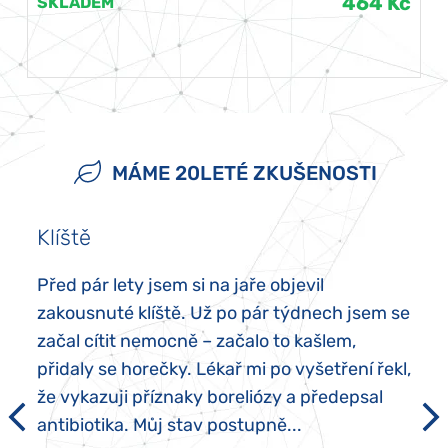
464 Kč
SKLADEM
MÁME 20LETÉ ZKUŠENOSTI
Klíště
Před pár lety jsem si na jaře objevil
zakousnuté klíště. Už po pár týdnech jsem se
začal cítit nemocně – začalo to kašlem,
přidaly se horečky. Lékař mi po vyšetření řekl,
že vykazuji příznaky boreliózy a předepsal
antibiotika. Můj stav postupně...