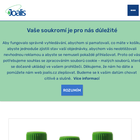
PRODUKTY
PODLE OBTÍŽÍ
SEZÓNNÍ BALÍČKY
PRO DĚTI
PO
Vaše soukromí je pro nás důležité
Aby fungovalo správně vyhledávání, abychom si pamatovali, co máte v košíku
abyste jednoduše zjistili stav vaší objednávky, abychom vás neobtěžovali
Imunita - jaro
nevhodnou reklamou a abyste se nemuseli pokaždé přihlašovat. Proto od vá
potřebujeme souhlas se zpracováním souborů cookie - malých souborů, kter
se dočasně ukládají ve vašem prohlížeči. Děkujeme, že nám ho dáte a
PRODUKTY PODLE
pomůžete nám web joalis.cz zlepšovat. Budeme se k vašim datům chovat
citlivě a slušně.
Více informací
KATEGORIE
:
IMUNITA - JARO
ROZUMÍM