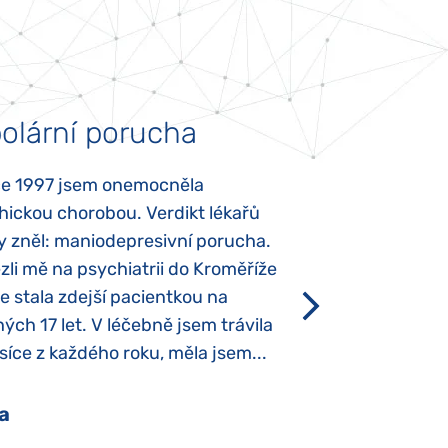
olární porucha
Autismus
ce 1997 jsem onemocněla
Mojí dcerce byl v
hickou chorobou. Verdikt lékařů
diagnostikován tz
y zněl: maniodepresivní porucha.
První příznaky se
li mě na psychiatrii do Kroměříže
narození, Rozálka 
se stala zdejší pacientkou na
který je u „normál
ých 17 let. V léčebně jsem trávila
Po půl roce života
íce z každého roku, měla jsem...
krmit odstříkaným
a
Pavlína Pešato