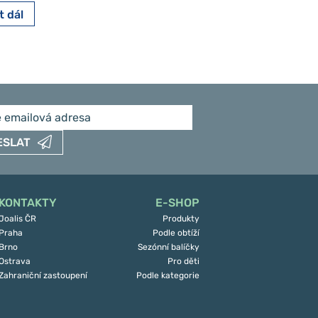
t dál
Číst dál
ESLAT
KONTAKTY
E-SHOP
Joalis ČR
Produkty
Praha
Podle obtíží
Brno
Sezónní balíčky
Ostrava
Pro děti
Zahraniční zastoupení
Podle kategorie