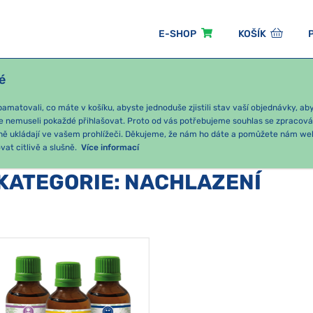
E-SHOP
KOŠÍK
é
ÓNNÍ BALÍČKY
PRO DĚTI
PODLE KATEGORIE
matovali, co máte v košíku, abyste jednoduše zjistili stav vaší objednávky, a
e nemuseli pokaždé přihlašovat. Proto od vás potřebujeme souhlas se zpracov
ně ukládají ve vašem prohlížeči. Děkujeme, že nám ho dáte a pomůžete nám we
at citlivě a slušně.
Více informací
KATEGORIE
:
NACHLAZENÍ