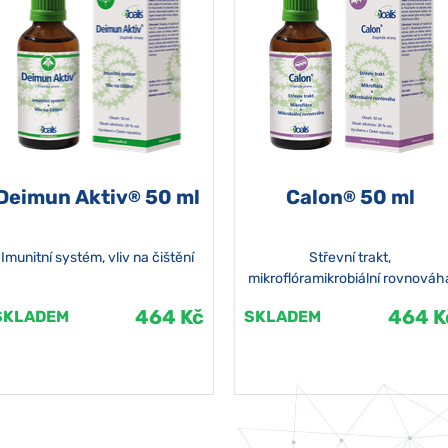
Deimun Aktiv
50 ml
Calon
50 ml
®
®
Imunitní systém, vliv na čištění
Střevní trakt,
mikroflóramikrobiální rovnováh
464 Kč
464 K
SKLADEM
SKLADEM