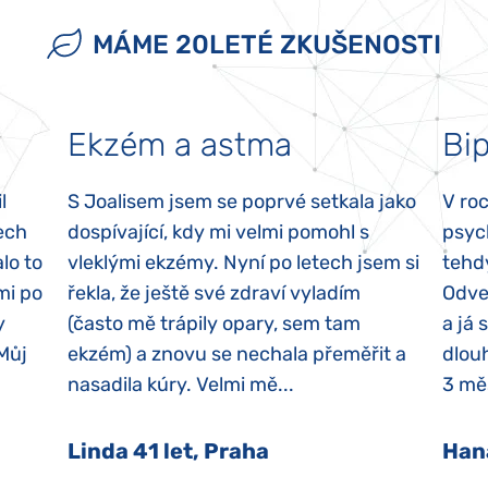
MÁME 20LETÉ ZKUŠENOSTI
Ekzém a astma
Bip
l
S Joalisem jsem se poprvé setkala jako
V ro
ech
dospívající, kdy mi velmi pomohl s
psyc
lo to
vleklými ekzémy. Nyní po letech jsem si
tehd
mi po
řekla, že ještě své zdraví vyladím
Odvez
y
(často mě trápily opary, sem tam
a já 
 Můj
ekzém) a znovu se nechala přeměřit a
dlouh
nasadila kúry. Velmi mě...
3 měs
Linda 41 let, Praha
Han