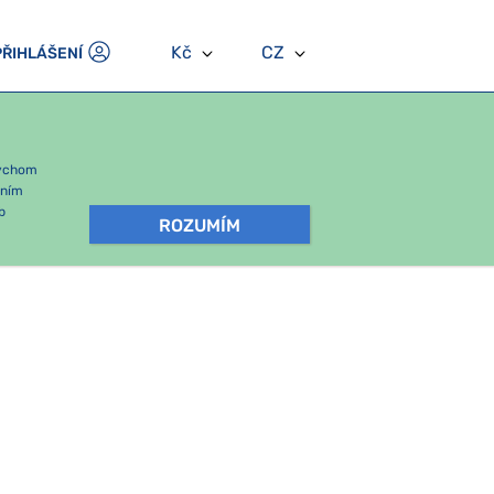
Kč
CZ
PŘIHLÁŠENÍ
bychom
áním
b
ROZUMÍM