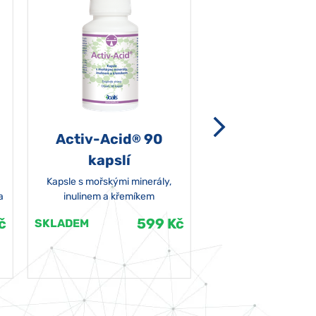
Activ-Acid
90
Non-grata 5
®
kapslí
Kapsle s mořskými minerály,
a
inulinem a křemíkem
č
599 Kč
SKLADEM
SKLADEM