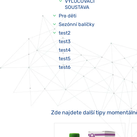
VYLUČOVACÍ
SOUSTAVA
Pro děti
Sezónní balíčky
test2
test3
test4
test5
test6
Zde najdete další tipy momentáln