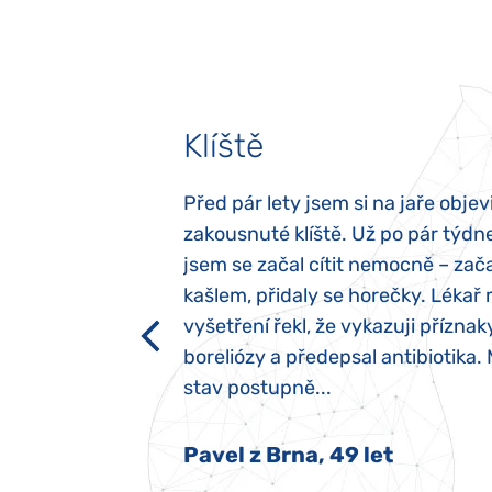
Klíště
elých třech letech
Před pár lety jsem si na jaře objevi
atypický autismus.
zakousnuté klíště. Už po pár týdn
evily hned po
jsem se začal cítit nemocně – zača
ěla sací reflex,
kašlem, přidaly se horečky. Lékař 
h dětí“ vrozený.
vyšetření řekl, že vykazuji příznak
y jsme ji museli
boreliózy a předepsal antibiotika.
stav postupně...
 Nový Jičín
Pavel z Brna, 49 let