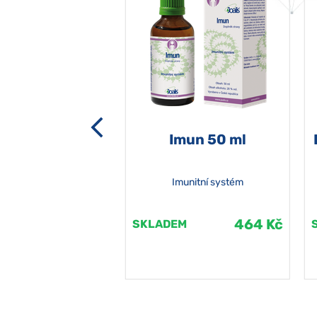
-grata 50 ml
Imun 50 ml
Imunitní systém
464 Kč
464 Kč
EM
SKLADEM