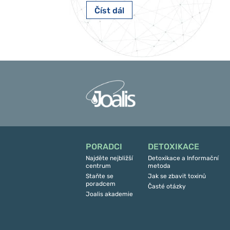
Číst dál
PORADCI
DETOXIKACE
Najděte nejbližší
Detoxikace a Informační
centrum
metoda
Staňte se
Jak se zbavit toxinů
poradcem
Časté otázky
Joalis akademie