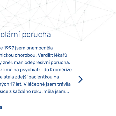
olární porucha
Autismus
ce 1997 jsem onemocněla
Mojí dcerce byl v
hickou chorobou. Verdikt lékařů
diagnostikován tz
y zněl: maniodepresivní porucha.
První příznaky se
li mě na psychiatrii do Kroměříže
narození, Rozálka 
se stala zdejší pacientkou na
který je u „normál
ých 17 let. V léčebně jsem trávila
Po půl roce života
íce z každého roku, měla jsem...
krmit odstříkaným
a
Pavlína Pešato