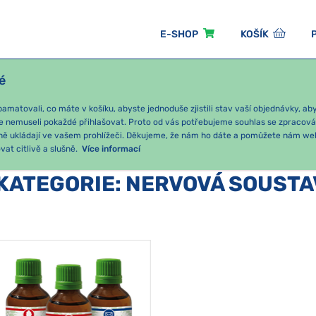
E-SHOP
KOŠÍK
é
ÓNNÍ BALÍČKY
PRO DĚTI
PODLE KATEGORIE
matovali, co máte v košíku, abyste jednoduše zjistili stav vaší objednávky, a
e nemuseli pokaždé přihlašovat. Proto od vás potřebujeme souhlas se zpracov
ně ukládají ve vašem prohlížeči. Děkujeme, že nám ho dáte a pomůžete nám we
at citlivě a slušně.
Více informací
KATEGORIE
:
NERVOVÁ SOUSTA