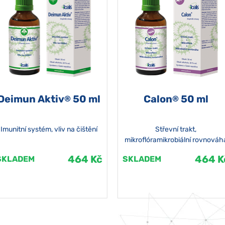
Deimun Aktiv
50 ml
Calon
50 ml
®
®
Imunitní systém, vliv na čištění
Střevní trakt,
mikroflóramikrobiální rovnováh
464 Kč
464 K
SKLADEM
SKLADEM