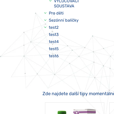
VYLUČOVACÍ
SOUSTAVA
Pro děti
Sezónní balíčky
test2
test3
test4
test5
test6
Zde najdete další tipy momentáln