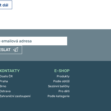
t dál
Číst dál
ESLAT
KONTAKTY
E-SHOP
Joalis ČR
Produkty
Praha
Podle obtíží
Brno
Sezónní balíčky
Ostrava
Pro děti
Zahraniční zastoupení
Podle kategorie