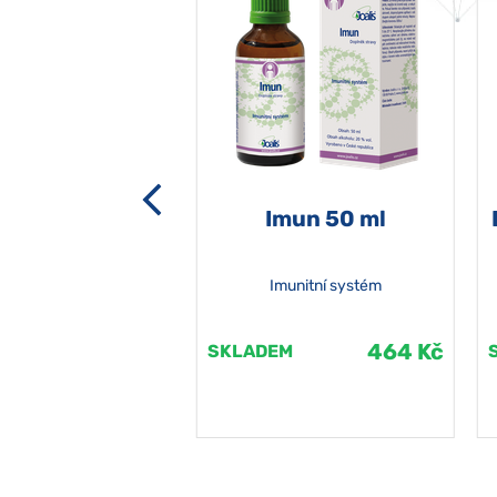
-grata 50 ml
Imun 50 ml
Imunitní systém
464 Kč
464 Kč
EM
SKLADEM