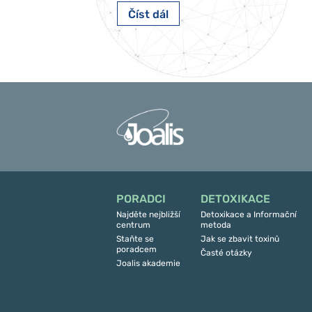
Číst dál
PORADCI
DETOXIKACE
Najděte nejbližší
Detoxikace a Informační
centrum
metoda
Staňte se
Jak se zbavit toxinů
poradcem
Časté otázky
Joalis akademie