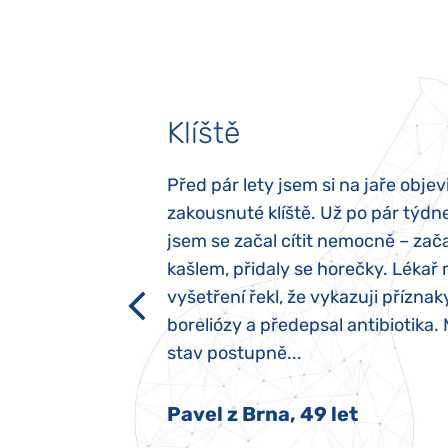
Klíště
elých třech letech
Před pár lety jsem si na jaře objevi
atypický autismus.
zakousnuté klíště. Už po pár týdn
evily hned po
jsem se začal cítit nemocně – zača
ěla sací reflex,
kašlem, přidaly se horečky. Lékař 
h dětí“ vrozený.
vyšetření řekl, že vykazuji příznak
y jsme ji museli
boreliózy a předepsal antibiotika.
stav postupně...
 Nový Jičín
Pavel z Brna, 49 let