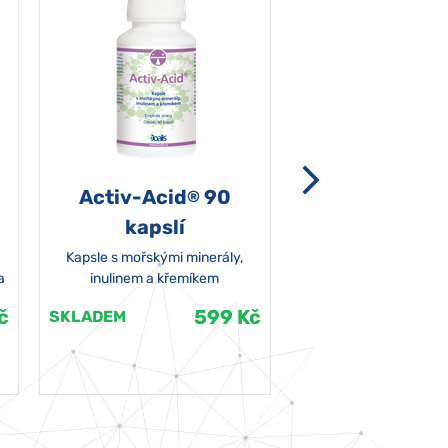
Activ-Acid
90
Non-grata 5
®
kapslí
Kapsle s mořskými minerály,
a
inulinem a křemíkem
č
599 Kč
SKLADEM
SKLADEM