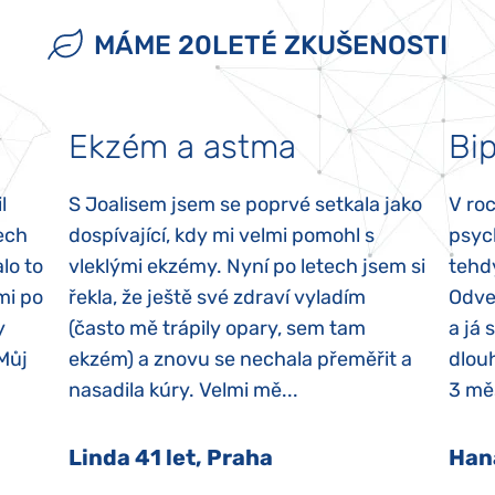
MÁME 20LETÉ ZKUŠENOSTI
Ekzém a astma
Bip
l
S Joalisem jsem se poprvé setkala jako
V ro
ech
dospívající, kdy mi velmi pomohl s
psyc
lo to
vleklými ekzémy. Nyní po letech jsem si
tehd
mi po
řekla, že ještě své zdraví vyladím
Odvez
y
(často mě trápily opary, sem tam
a já 
 Můj
ekzém) a znovu se nechala přeměřit a
dlouh
nasadila kúry. Velmi mě...
3 měs
Linda 41 let, Praha
Han