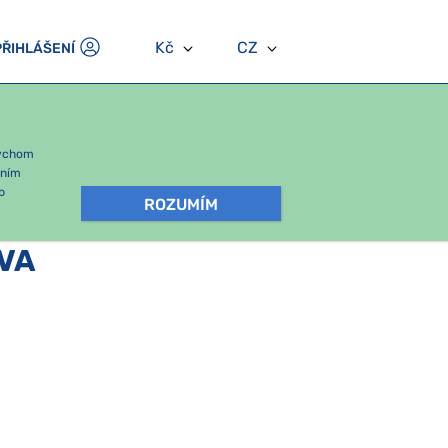
Kč
CZ
PŘIHLÁŠENÍ
bychom
áním
b
ROZUMÍM
VA