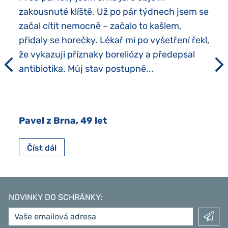
zakousnuté klíště. Už po pár týdnech jsem se
začal cítit nemocně – začalo to kašlem,
přidaly se horečky. Lékař mi po vyšetření řekl,
že vykazuji příznaky boreliózy a předepsal
antibiotika. Můj stav postupně...
Pavel z Brna, 49 let
Číst dál
NOVINKY DO SCHRÁNKY
: