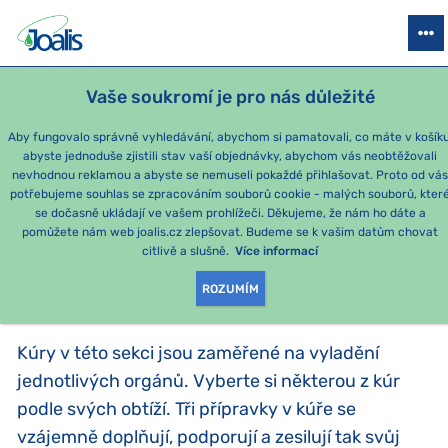
PRODUKTY
PODLE OBTÍŽÍ
SEZÓNNÍ BALÍČKY
PRO DĚTI
PO
Vaše soukromí je pro nás důležité
Aby fungovalo správně vyhledávání, abychom si pamatovali, co máte v košíku
abyste jednoduše zjistili stav vaší objednávky, abychom vás neobtěžovali
ORGÁNY
nevhodnou reklamou a abyste se nemuseli pokaždé přihlašovat. Proto od vá
potřebujeme souhlas se zpracováním souborů cookie - malých souborů, kter
se dočasně ukládají ve vašem prohlížeči. Děkujeme, že nám ho dáte a
PRODUKTY PODLE
pomůžete nám web joalis.cz zlepšovat. Budeme se k vašim datům chovat
citlivě a slušně.
Více informací
KATEGORIE
:
ORGÁNY
ROZUMÍM
Kúry v této sekci jsou zaměřené na vyladění
jednotlivých orgánů. Vyberte si některou z kúr
podle svých obtíží. Tři přípravky v kúře se
vzájemně doplňují, podporují a zesilují tak svůj