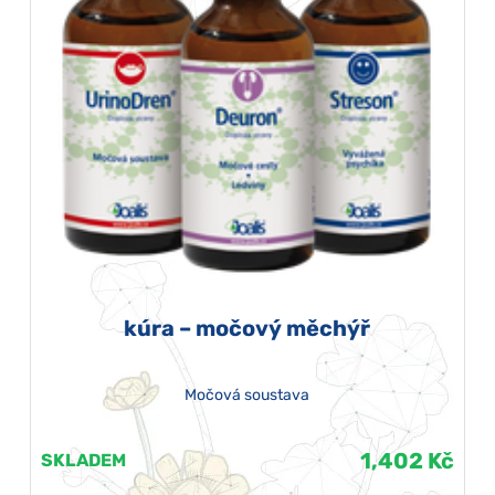
kúra – močový měchýř
Močová soustava
1,402 Kč
SKLADEM