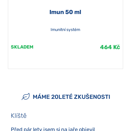
Imun 50 ml
Imunitní systém
464 Kč
SKLADEM
MÁME 20LETÉ ZKUŠENOSTI
Klíště
Před pár lety jsem si na jaře objevil