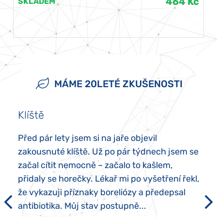
464 Kč
SKLADEM
MÁME 20LETÉ ZKUŠENOSTI
Klíště
Před pár lety jsem si na jaře objevil
zakousnuté klíště. Už po pár týdnech jsem se
začal cítit nemocně – začalo to kašlem,
přidaly se horečky. Lékař mi po vyšetření řekl,
že vykazuji příznaky boreliózy a předepsal
antibiotika. Můj stav postupně...