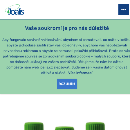
PRODUKTY
PODLE OBTÍŽÍ
SEZÓNNÍ BALÍČKY
PRO DĚTI
PO
Vaše soukromí je pro nás důležité
Aby fungovalo správně vyhledávání, abychom si pamatovali, co máte v košíku
abyste jednoduše zjistili stav vaší objednávky, abychom vás neobtěžovali
Plíce
nevhodnou reklamou a abyste se nemuseli pokaždé přihlašovat. Proto od vá
potřebujeme souhlas se zpracováním souborů cookie - malých souborů, kter
se dočasně ukládají ve vašem prohlížeči. Děkujeme, že nám ho dáte a
PRODUKTY PODLE
pomůžete nám web joalis.cz zlepšovat. Budeme se k vašim datům chovat
citlivě a slušně.
Více informací
KATEGORIE
:
PLÍCE
ROZUMÍM