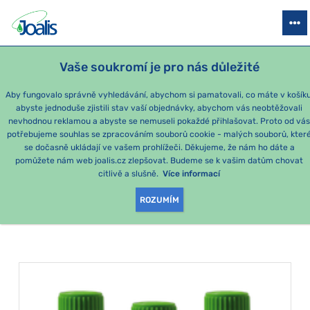
PRODUKTY
PODLE OBTÍŽÍ
SEZÓNNÍ BALÍČKY
PRO DĚTI
PO
Vaše soukromí je pro nás důležité
Aby fungovalo správně vyhledávání, abychom si pamatovali, co máte v košíku
abyste jednoduše zjistili stav vaší objednávky, abychom vás neobtěžovali
Žaludek
nevhodnou reklamou a abyste se nemuseli pokaždé přihlašovat. Proto od vá
potřebujeme souhlas se zpracováním souborů cookie - malých souborů, kter
se dočasně ukládají ve vašem prohlížeči. Děkujeme, že nám ho dáte a
PRODUKTY PODLE
pomůžete nám web joalis.cz zlepšovat. Budeme se k vašim datům chovat
citlivě a slušně.
Více informací
KATEGORIE
:
ŽALUDEK
ROZUMÍM