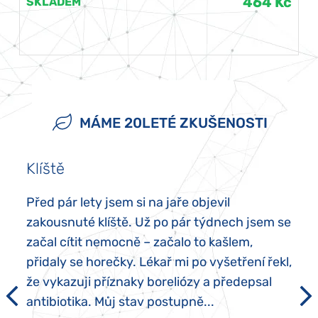
464 Kč
SKLADEM
MÁME 20LETÉ ZKUŠENOSTI
Klíště
Před pár lety jsem si na jaře objevil
zakousnuté klíště. Už po pár týdnech jsem se
začal cítit nemocně – začalo to kašlem,
přidaly se horečky. Lékař mi po vyšetření řekl,
že vykazuji příznaky boreliózy a předepsal
antibiotika. Můj stav postupně...