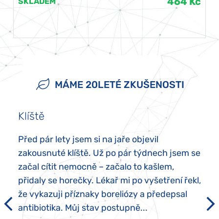
464 Kč
SKLADEM
MÁME 20LETÉ ZKUŠENOSTI
Klíště
Před pár lety jsem si na jaře objevil
zakousnuté klíště. Už po pár týdnech jsem se
začal cítit nemocně – začalo to kašlem,
přidaly se horečky. Lékař mi po vyšetření řekl,
že vykazuji příznaky boreliózy a předepsal
antibiotika. Můj stav postupně...