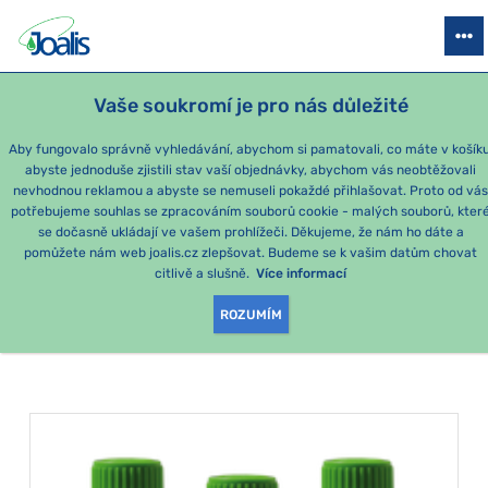
PRODUKTY
PODLE OBTÍŽÍ
SEZÓNNÍ BALÍČKY
PRO DĚTI
PO
Vaše soukromí je pro nás důležité
Aby fungovalo správně vyhledávání, abychom si pamatovali, co máte v košíku
abyste jednoduše zjistili stav vaší objednávky, abychom vás neobtěžovali
Žlučník
nevhodnou reklamou a abyste se nemuseli pokaždé přihlašovat. Proto od vá
potřebujeme souhlas se zpracováním souborů cookie - malých souborů, kter
se dočasně ukládají ve vašem prohlížeči. Děkujeme, že nám ho dáte a
PRODUKTY PODLE
pomůžete nám web joalis.cz zlepšovat. Budeme se k vašim datům chovat
citlivě a slušně.
Více informací
KATEGORIE
:
ŽLUČNÍK
ROZUMÍM