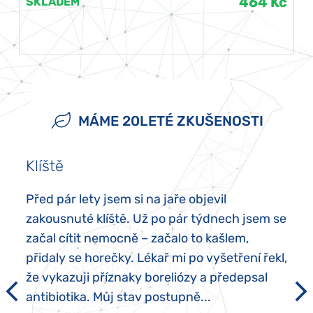
464 Kč
SKLADEM
MÁME 20LETÉ ZKUŠENOSTI
Klíště
Před pár lety jsem si na jaře objevil
zakousnuté klíště. Už po pár týdnech jsem se
začal cítit nemocně – začalo to kašlem,
přidaly se horečky. Lékař mi po vyšetření řekl,
že vykazuji příznaky boreliózy a předepsal
antibiotika. Můj stav postupně...