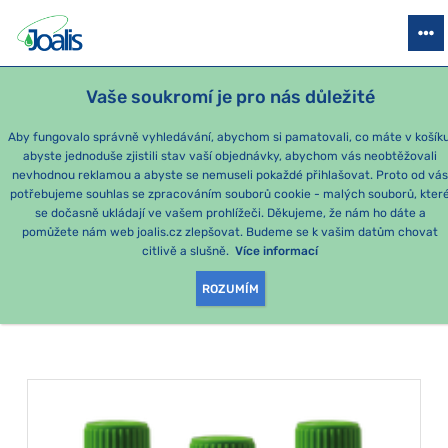
PRODUKTY
PODLE OBTÍŽÍ
SEZÓNNÍ BALÍČKY
PRO DĚTI
PO
Vaše soukromí je pro nás důležité
Aby fungovalo správně vyhledávání, abychom si pamatovali, co máte v košíku
abyste jednoduše zjistili stav vaší objednávky, abychom vás neobtěžovali
Nervy a napětí
nevhodnou reklamou a abyste se nemuseli pokaždé přihlašovat. Proto od vá
potřebujeme souhlas se zpracováním souborů cookie - malých souborů, kter
se dočasně ukládají ve vašem prohlížeči. Děkujeme, že nám ho dáte a
PRODUKTY PODLE
pomůžete nám web joalis.cz zlepšovat. Budeme se k vašim datům chovat
citlivě a slušně.
Více informací
KATEGORIE
:
NERVY A NAPĚTÍ
ROZUMÍM