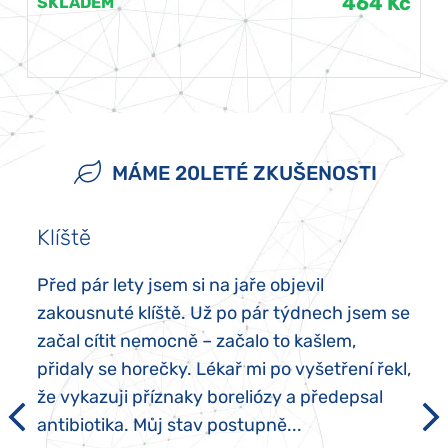
464 Kč
SKLADEM
MÁME 20LETÉ ZKUŠENOSTI
Klíště
Před pár lety jsem si na jaře objevil
zakousnuté klíště. Už po pár týdnech jsem se
začal cítit nemocně – začalo to kašlem,
přidaly se horečky. Lékař mi po vyšetření řekl,
že vykazuji příznaky boreliózy a předepsal
antibiotika. Můj stav postupně...