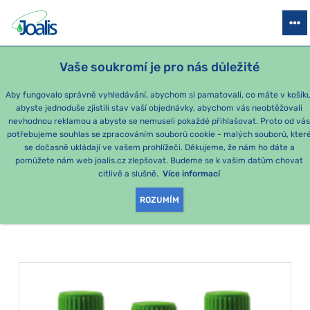
PRODUKTY
PODLE OBTÍŽÍ
SEZÓNNÍ BALÍČKY
PRO DĚTI
PO
Vaše soukromí je pro nás důležité
Aby fungovalo správně vyhledávání, abychom si pamatovali, co máte v košíku
abyste jednoduše zjistili stav vaší objednávky, abychom vás neobtěžovali
Nadýmání
nevhodnou reklamou a abyste se nemuseli pokaždé přihlašovat. Proto od vá
potřebujeme souhlas se zpracováním souborů cookie - malých souborů, kter
se dočasně ukládají ve vašem prohlížeči. Děkujeme, že nám ho dáte a
PRODUKTY PODLE
pomůžete nám web joalis.cz zlepšovat. Budeme se k vašim datům chovat
citlivě a slušně.
Více informací
KATEGORIE
:
NADÝMÁNÍ
ROZUMÍM